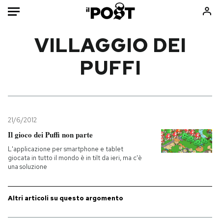
Auto
VILLAGGIO DEI
PUFFI
HOME
Italia
Moda
Mondo
Libri
Politica
Consumismi
21/6/2012
Tecnologia
Storie/Idee
Il gioco dei Puffi non parte
Internet
Ok Boomer!
L'applicazione per smartphone e tablet
Scienza
Media
giocata in tutto il mondo è in tilt da ieri, ma c'è
una soluzione
Cultura
Europa
Economia
Altrecose
Sport
Mondiali calcio 2026
Altri articoli su questo argomento