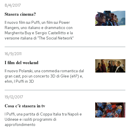
8/4/2017
PODCAST
Stasera cinema?
Il nuovo film sui Puffi, un film sui Power
Rangers, uno italiano e drammatico con
NEWSLETTER
Margherita Buy e Sergio Castellitto e la
versione italiana di "The Social Network"
I MIEI PREFERITI
16/9/2011
I film del weekend
SHOP
Il nuovo Polanski, una commedia romantica dal
gran cast, poi un concerto 3D di Glee (eh?) e,
ehm, I Puffi in 3D
CALENDARIO
19/12/2017
Cosa c’è stasera in tv
AREA PERSONALE
I Puffi, una partita di Coppa Italia tra Napoli e
Entra
Udinese e i soliti programmi di
approfondimento