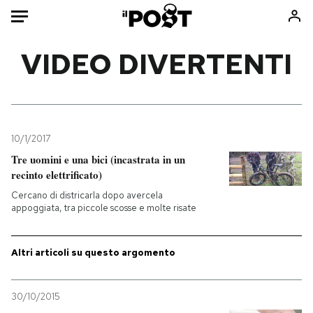
Auto
VIDEO DIVERTENTI
HOME
Italia
Moda
Mondo
Libri
10/1/2017
Politica
Consumismi
Tre uomini e una bici (incastrata in un
recinto elettrificato)
Tecnologia
Storie/Idee
Cercano di districarla dopo avercela
Internet
Ok Boomer!
appoggiata, tra piccole scosse e molte risate
Scienza
Media
Cultura
Europa
Altri articoli su questo argomento
Economia
Altrecose
Sport
Mondiali calcio 2026
30/10/2015