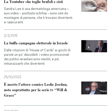
La Youtuber che toglie brufoli e cisti
Sandra Lee è una dermatologa americana: i
PODCAST
suoi video – piuttosto schifosi – sono visti da
montagne di persone, che li trovano divertenti
e rassicuranti
NEWSLETTER
2/3/2015
La buffa campagna elettorale in Israele
I MIEI PREFERITI
Dalle citazioni di "House of Cards" ai giochi di
parole un po' discutibili: i video promozionali
SHOP
dei politici israeliani sono insoliti, e più
imbarazzanti che divertenti
CALENDARIO
25/10/2022
È morto l’attore comico Leslie Jordan,
noto soprattutto per la serie tv “Will &
AREA PERSONALE
Grace”
Entra