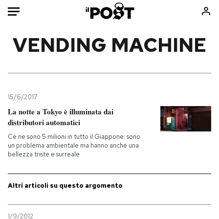
Auto
VENDING MACHINE
HOME
Italia
Moda
Mondo
Libri
15/6/2017
Politica
Consumismi
La notte a Tokyo è illuminata dai
distributori automatici
Tecnologia
Storie/Idee
Ce ne sono 5 milioni in tutto il Giappone: sono
Internet
Ok Boomer!
un problema ambientale ma hanno anche una
Scienza
Media
bellezza triste e surreale
Cultura
Europa
Economia
Altrecose
Altri articoli su questo argomento
Sport
Mondiali calcio 2026
1/9/2012