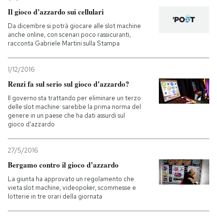
Il gioco d’azzardo sui cellulari
PODCAST
Da dicembre si potrà giocare alle slot machine
anche online, con scenari poco rassicuranti,
racconta Gabriele Martini sulla Stampa
NEWSLETTER
1/12/2016
Renzi fa sul serio sul gioco d’azzardo?
I MIEI PREFERITI
Il governo sta trattando per eliminare un terzo
delle slot machine: sarebbe la prima norma del
SHOP
genere in un paese che ha dati assurdi sul
gioco d'azzardo
CALENDARIO
27/5/2016
Bergamo contro il gioco d’azzardo
AREA PERSONALE
La giunta ha approvato un regolamento che
vieta slot machine, videopoker, scommesse e
lotterie in tre orari della giornata
Entra