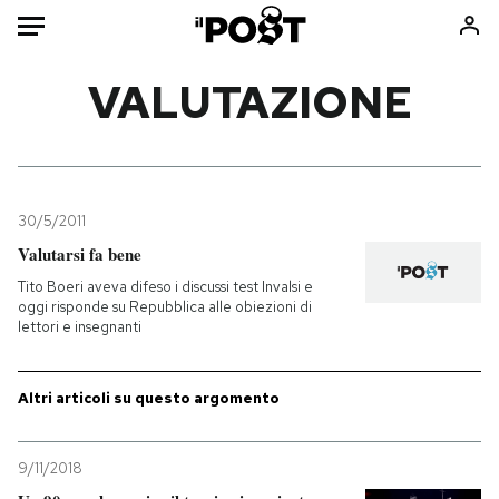
Auto
VALUTAZIONE
HOME
Italia
Moda
Mondo
Libri
30/5/2011
Politica
Consumismi
Valutarsi fa bene
Tecnologia
Storie/Idee
Tito Boeri aveva difeso i discussi test Invalsi e
oggi risponde su Repubblica alle obiezioni di
Internet
Ok Boomer!
lettori e insegnanti
Scienza
Media
Cultura
Europa
Altri articoli su questo argomento
Economia
Altrecose
Sport
Mondiali calcio 2026
9/11/2018