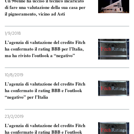
Un 90enne ha ucciso il tecnico incaricato
di fare una valutazione della sua casa per
PODCAST
il pignoramento, vicino ad Asti
NEWSLETTER
1/9/2018
L’agenzia di valutazione del credito Fitch
ha confermato il rating BBB per l’Italia,
I MIEI PREFERITI
ma ha rivisto l’outlook a “negativo”
SHOP
10/8/2019
L’agenzia di valutazione del credito Fitch
ha confermato il rating BBB e l’outlook
CALENDARIO
“negativo” per l’Italia
AREA PERSONALE
23/2/2019
Entra
L’agenzia di valutazione del credito Fitch
ha confermato il rating BBB e l’outlook