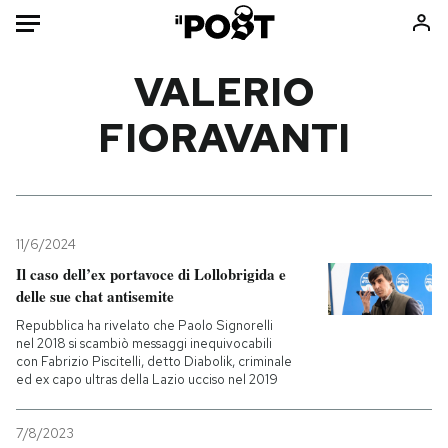
Auto
VALERIO
FIORAVANTI
HOME
Italia
Moda
Mondo
Libri
Politica
Consumismi
11/6/2024
Tecnologia
Storie/Idee
Il caso dell’ex portavoce di Lollobrigida e
Internet
Ok Boomer!
delle sue chat antisemite
Scienza
Media
Repubblica ha rivelato che Paolo Signorelli
Cultura
Europa
nel 2018 si scambiò messaggi inequivocabili
con Fabrizio Piscitelli, detto Diabolik, criminale
Economia
Altrecose
ed ex capo ultras della Lazio ucciso nel 2019
Sport
Mondiali calcio 2026
7/8/2023