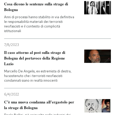
Cosa dicono le sentenze sulla strage di
Bologna
PODCAST
Anni di processi hanno stabilito in via definitiva
le responsabilità materiali dei terroristi
neofascisti e il contesto di complicità
NEWSLETTER
istituzionali
I MIEI PREFERITI
7/8/2023
Il caso attorno al post sulla strage di
Bologna del portavoce della Regione
SHOP
Lazio
Marcello De Angelis, ex estremista di destra,
ha sostenuto che i terroristi neofascisti
CALENDARIO
condannati siano in realtà innocenti
6/4/2022
AREA PERSONALE
C’è una nuova condanna all’ergastolo per
Entra
la strage di Bologna