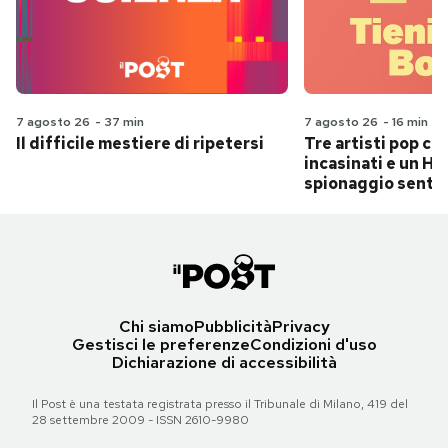
7 agosto 26
-
37 min
7 agosto 26
-
16 min
Il difficile mestiere di ripetersi
Tre artisti pop ch
incasinati e un Hit
spionaggio senti
Chi siamo
Pubblicità
Privacy
Gestisci le preferenze
Condizioni d'uso
Dichiarazione di accessibilità
Il Post è una testata registrata presso il Tribunale di Milano, 419 del
28 settembre 2009 - ISSN 2610-9980