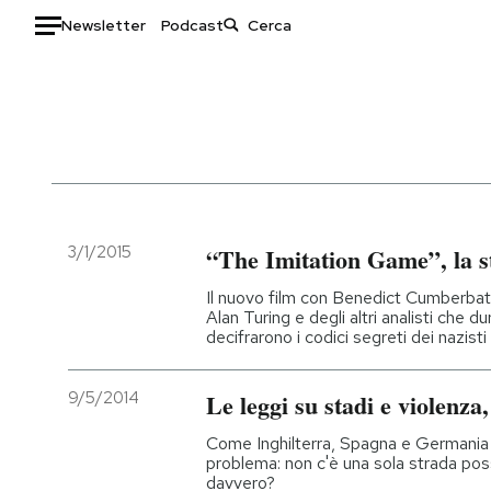
Newsletter
Podcast
Auto
HOME
Italia
Moda
Mondo
Libri
Politica
Consumismi
3/1/2015
“The Imitation Game”, la s
Tecnologia
Storie/Idee
Il nuovo film con Benedict Cumberbat
Internet
Ok Boomer!
Alan Turing e degli altri analisti che
decifrarono i codici segreti dei nazisti
Scienza
Media
Cultura
Europa
9/5/2014
Le leggi su stadi e violenza,
Economia
Altrecose
Sport
Mondiali calcio 2026
Come Inghilterra, Spagna e Germania h
problema: non c'è una sola strada poss
davvero?