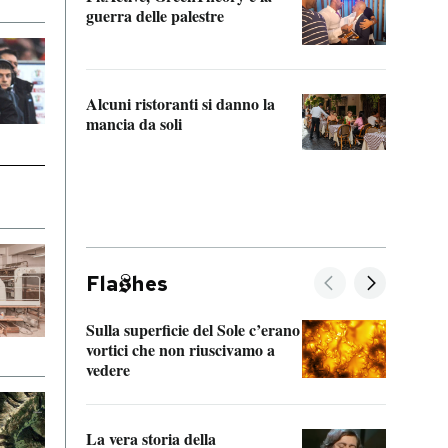
“Odis
guerra delle palestre
Che s
strum
Alcuni ristoranti si danno la
mancia da soli
Fla
hes
Sulla superficie del Sole c’erano
Il fi
vortici che non riuscivamo a
facen
vedere
dentr
La vera storia della
Il vi