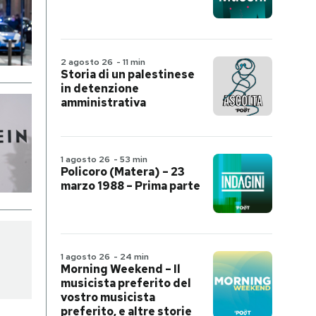
2 agosto 26
-
11 min
Storia di un palestinese
in detenzione
amministrativa
1 agosto 26
-
53 min
Policoro (Matera) – 23
marzo 1988 – Prima parte
1 agosto 26
-
24 min
Morning Weekend – Il
musicista preferito del
vostro musicista
preferito, e altre storie