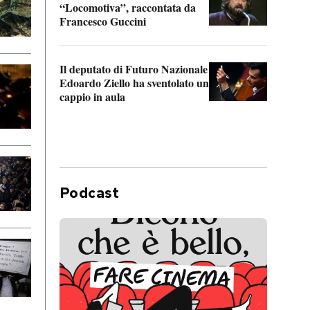
“Locomotiva”, raccontata da
inseg
Francesco Guccini
Khers
Il deputato di Futuro Nazionale
La pl
Edoardo Ziello ha sventolato un
da P
cappio in aula
Podcast