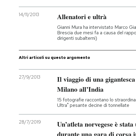
PODCAST
14/11/2013
Allenatori e ultrà
Gianni Mura ha intervistato Marco Giam
NEWSLETTER
Brescia due mesi fa a causa del rappor
dirigenti subalterni)
I MIEI PREFERITI
Altri articoli su questo argomento
SHOP
27/9/2013
Il viaggio di una gigantes
Milano all’India
CALENDARIO
15 fotografie raccontano lo straordina
Ultra" pesante decine di tonnellate
AREA PERSONALE
28/7/2019
Un’atleta norvegese è stata
Entra
durante una gara di corsa 