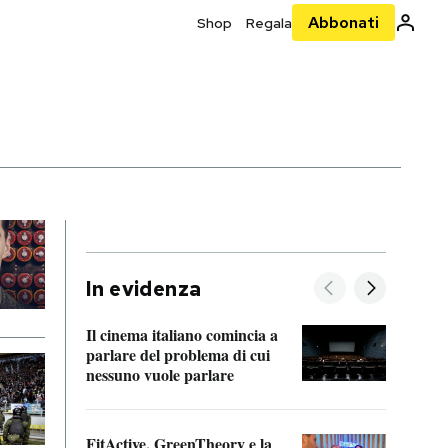
Abbonati
Shop
Regala
In evidenza
Il cinema italiano comincia a
A cos
parlare del problema di cui
nessuno vuole parlare
Cosa 
FitActive, GreenTheory e la