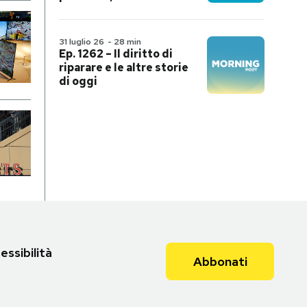
31 luglio 26
-
28 min
Ep. 1262 – Il diritto di
riparare e le altre storie
di oggi
essibilità
Abbonati