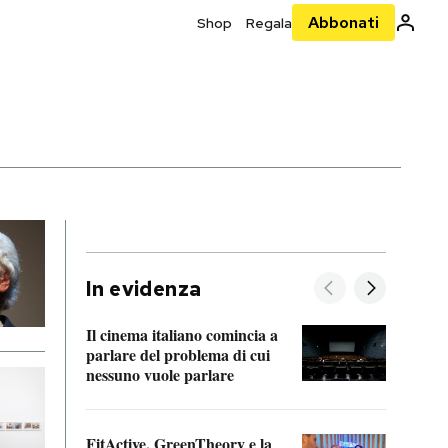
Abbonati
Shop
Regala
In evidenza
Il cinema italiano comincia a
A cos
parlare del problema di cui
nessuno vuole parlare
Cosa 
FitActive, GreenTheory e la