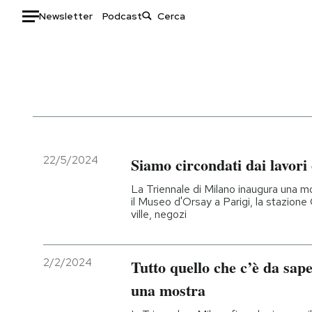
Newsletter
Podcast
Auto
HOME
Italia
Moda
Mondo
Libri
Politica
Consumismi
22/5/2024
Siamo circondati dai lavori
Tecnologia
Storie/Idee
La Triennale di Milano inaugura una mos
Internet
Ok Boomer!
il Museo d'Orsay a Parigi, la stazion
ville, negozi
Scienza
Media
Cultura
Europa
Economia
Altrecose
2/2/2024
Tutto quello che c’è da sap
Sport
Mondiali calcio 2026
una mostra