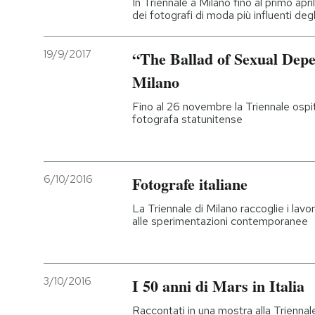
In Triennale a Milano fino al primo apr
dei fotografi di moda più influenti degli
PODCAST
19/9/2017
“The Ballad of Sexual Dep
NEWSLETTER
Milano
Fino al 26 novembre la Triennale ospit
fotografa statunitense
I MIEI PREFERITI
SHOP
6/10/2016
Fotografe italiane
La Triennale di Milano raccoglie i lavor
CALENDARIO
alle sperimentazioni contemporanee
AREA PERSONALE
3/10/2016
I 50 anni di Mars in Italia
Entra
Raccontati in una mostra alla Triennale