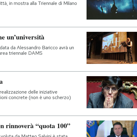
ttà, in mostra alla Triennale di Milano
e un’università
data da Alessandro Baricco avrà un
laurea triennale DAMS
a
ealizzazione delle iniziative
zioni concrete (non è uno scherzo)
n rinnoverà “quota 100”
 voluta da Matteo Salvini è stata