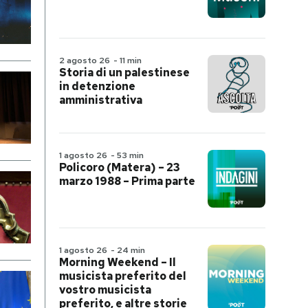
2 agosto 26
-
11 min
Storia di un palestinese
in detenzione
amministrativa
1 agosto 26
-
53 min
Policoro (Matera) – 23
marzo 1988 – Prima parte
1 agosto 26
-
24 min
Morning Weekend – Il
musicista preferito del
vostro musicista
preferito, e altre storie