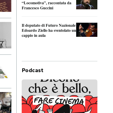
“Locomotiva”, raccontata da
inseg
Francesco Guccini
Khers
Il deputato di Futuro Nazionale
La pl
Edoardo Ziello ha sventolato un
da P
cappio in aula
Podcast