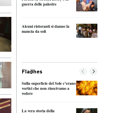
“Odis
guerra delle palestre
Che s
strum
Alcuni ristoranti si danno la
mancia da soli
Fla
hes
Sulla superficie del Sole c’erano
Il fi
vortici che non riuscivamo a
facen
vedere
dentr
La vera storia della
Il vi