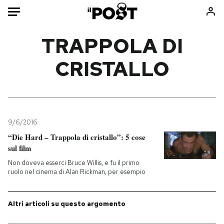
Auto
TRAPPOLA DI
CRISTALLO
HOME
Italia
Moda
Mondo
Libri
Politica
Consumismi
9/6/2016
Tecnologia
Storie/Idee
“Die Hard – Trappola di cristallo”: 5 cose
Internet
Ok Boomer!
sul film
Scienza
Media
Non doveva esserci Bruce Willis, e fu il primo
Cultura
Europa
ruolo nel cinema di Alan Rickman, per esempio
Economia
Altrecose
Sport
Mondiali calcio 2026
Altri articoli su questo argomento