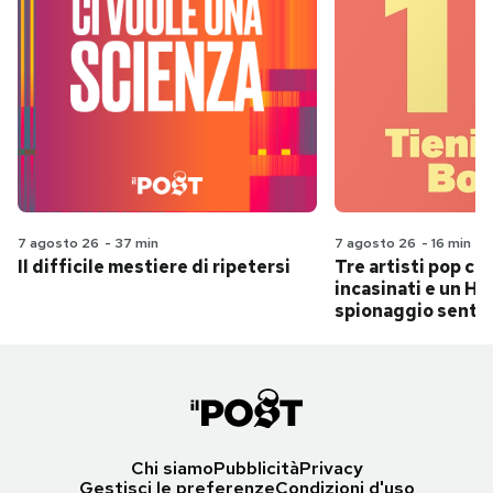
7 agosto 26
-
37 min
7 agosto 26
-
16 min
Il difficile mestiere di ripetersi
Tre artisti pop ch
incasinati e un Hit
spionaggio senti
Chi siamo
Pubblicità
Privacy
Gestisci le preferenze
Condizioni d'uso