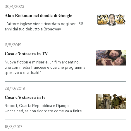
30/4/2023
PODCAST
Alan Rickman nel doodle di Google
L'attore inglese viene ricordato oggi per i 36
anni dal suo debutto a Broadway
NEWSLETTER
6/8/2019
I MIEI PREFERITI
Cosa c’è stasera in TV
Nuove fiction e miniserie, un film argentino,
una commedia francese e qualche programma
SHOP
sportivo o di attualità
28/10/2019
CALENDARIO
Cosa c’è stasera in tv
Report, Quarta Repubblica e Django
AREA PERSONALE
Unchained, se non ricordate come va a finire
Entra
16/3/2017