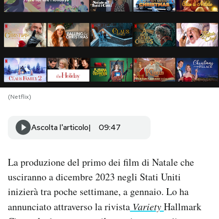
PODCAST
NEWSLETTER
I MIEI PREFERITI
(Netflix)
SHOP
Ascolta l'articolo
09:47
CALENDARIO
La produzione del primo dei film di Natale che
usciranno a dicembre 2023 negli Stati Uniti
AREA PERSONALE
inizierà tra poche settimane, a gennaio. Lo ha
Area Personale
annunciato attraverso la rivista
Variety
Hallmark
Newsletter