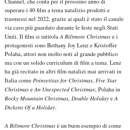
Channel, che conta per il prossimo anno di
Notifiche mobile
superare i 40 film a tema natalizio prodotti e
Regala il Post
trasmessi nel 2022, grazie ai quali è stato il canale
Hai bisogno di aiuto?
via cavo più guardato durante le feste negli Stati
Esci
Uniti. Il film si intitola
A Biltmore Christmas
e i
protagonisti sono Bethany Joy Lenz e Kristoffer
Polaha, attori non molto noti al grande pubblico
ma con un solido curriculum di film a tema. Lenz
ha già recitato in altri film natalizi mai arrivati in
Italia come
Poinsettias for Christmas, Five Star
Christmas
e
An Unexpected Christmas
; Polaha in
Rocky Mountain Christmas, Double Holiday
e
A
Dickens Of a Holiday
.
A
Biltmore Christmas
è un buon esempio di come