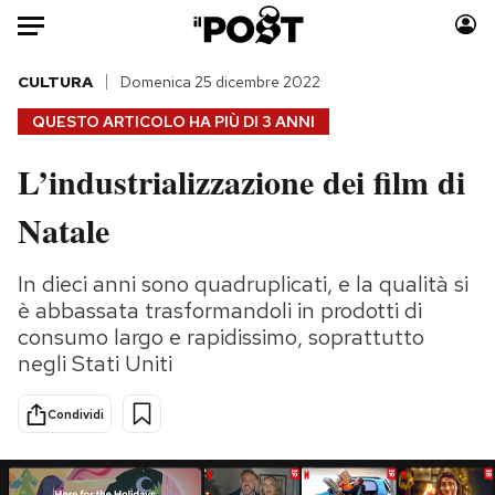
Auto
CULTURA
Domenica 25 dicembre 2022
QUESTO ARTICOLO HA PIÙ DI
3 ANNI
HOME
L’industrializzazione dei film di
Italia
Moda
Natale
Mondo
Libri
Politica
Consumismi
In dieci anni sono quadruplicati, e la qualità si
Tecnologia
Storie/Idee
è abbassata trasformandoli in prodotti di
Internet
Ok Boomer!
consumo largo e rapidissimo, soprattutto
Scienza
Media
negli Stati Uniti
Cultura
Europa
Economia
Altrecose
Condividi
Sport
Mondiali calcio 2026