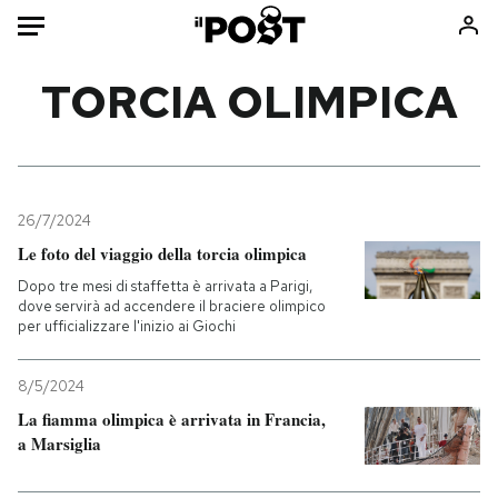
Auto
TORCIA OLIMPICA
HOME
Italia
Moda
Mondo
Libri
26/7/2024
Politica
Consumismi
Le foto del viaggio della torcia olimpica
Tecnologia
Storie/Idee
Dopo tre mesi di staffetta è arrivata a Parigi,
dove servirà ad accendere il braciere olimpico
Internet
Ok Boomer!
per ufficializzare l'inizio ai Giochi
Scienza
Media
Cultura
Europa
8/5/2024
Economia
Altrecose
La fiamma olimpica è arrivata in Francia,
a Marsiglia
Sport
Mondiali calcio 2026