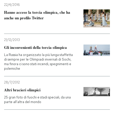
22/4/2016
PODCAST
Hanno acceso la torcia olimpica, che ha
anche un profilo Twitter
NEWSLETTER
21/12/2013
I MIEI PREFERITI
Gli inconvenienti della torcia olimpica
La Russia ha organizzato la più lunga staffetta
di sempre per le Olimpiadi invernali di Sochi,
SHOP
ma finora ci sono stati incendi, spegnimenti e
polemiche
CALENDARIO
28/7/2012
Altri bracieri olimpici
AREA PERSONALE
25 gran foto di fuochi e stadi speciali, da una
parte all'altra del mondo
Entra