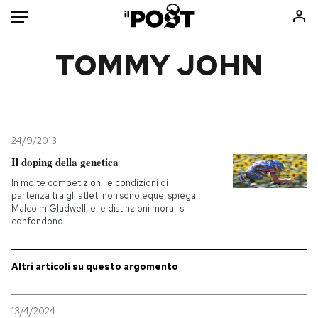
Auto
TOMMY JOHN
HOME
Italia
Moda
Mondo
Libri
24/9/2013
Politica
Consumismi
Il doping della genetica
Tecnologia
Storie/Idee
In molte competizioni le condizioni di
partenza tra gli atleti non sono eque, spiega
Internet
Ok Boomer!
Malcolm Gladwell, e le distinzioni morali si
Scienza
Media
confondono
Cultura
Europa
Economia
Altrecose
Altri articoli su questo argomento
Sport
Mondiali calcio 2026
13/4/2024