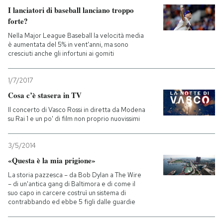
I lanciatori di baseball lanciano troppo
forte?
PODCAST
Nella Major League Baseball la velocità media
è aumentata del 5% in vent'anni, ma sono
NEWSLETTER
cresciuti anche gli infortuni ai gomiti
1/7/2017
I MIEI PREFERITI
Cosa c’è stasera in TV
Il concerto di Vasco Rossi in diretta da Modena
SHOP
su Rai 1 e un po' di film non proprio nuovissimi
3/5/2014
CALENDARIO
«Questa è la mia prigione»
La storia pazzesca – da Bob Dylan a The Wire
AREA PERSONALE
– di un'antica gang di Baltimora e di come il
suo capo in carcere costruì un sistema di
contrabbando ed ebbe 5 figli dalle guardie
Entra