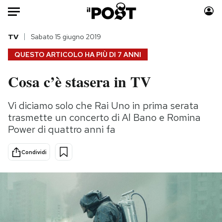
Auto
TV
Sabato 15 giugno 2019
QUESTO ARTICOLO HA PIÙ DI
7 ANNI
HOME
Cosa c’è stasera in TV
Italia
Moda
Mondo
Libri
Vi diciamo solo che Rai Uno in prima serata
Politica
Consumismi
trasmette un concerto di Al Bano e Romina
Tecnologia
Storie/Idee
Power di quattro anni fa
Internet
Ok Boomer!
Condividi
Scienza
Media
Cultura
Europa
Economia
Altrecose
Sport
Mondiali calcio 2026