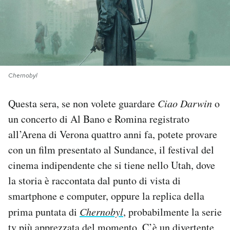
PODCAST
NEWSLETTER
Chernobyl
I MIEI PREFERITI
Questa sera, se non volete guardare
Ciao Darwin
o
un concerto di Al Bano e Romina registrato
SHOP
all’Arena di Verona quattro anni fa, potete provare
con un film presentato al Sundance, il festival del
CALENDARIO
cinema indipendente che si tiene nello Utah, dove
la storia è raccontata dal punto di vista di
AREA PERSONALE
smartphone e computer, oppure la replica della
prima puntata di
Chernobyl
, probabilmente la serie
Area Personale
Newsletter
tv più apprezzata del momento. C’è un divertente