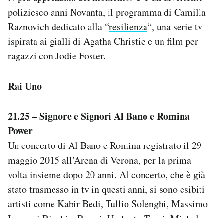
Notifiche mobile
poliziesco anni Novanta, il programma di Camilla
Regala il Post
Raznovich dedicato alla “
resilienza
“, una serie tv
Hai bisogno di aiuto?
ispirata ai gialli di Agatha Christie e un film per
Esci
ragazzi con Jodie Foster.
Rai Uno
21.25 – Signore e Signori Al Bano e Romina
Power
Un concerto di Al Bano e Romina registrato il 29
maggio 2015 all’Arena di Verona, per la prima
volta insieme dopo 20 anni. Al concerto, che è già
stato trasmesso in tv in questi anni, si sono esibiti
artisti come Kabir Bedi, Tullio Solenghi, Massimo