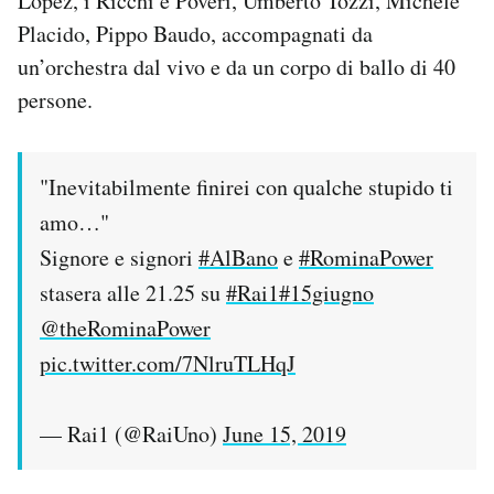
Lopez, i Ricchi e Poveri, Umberto Tozzi, Michele
Placido, Pippo Baudo, accompagnati da
un’orchestra dal vivo e da un corpo di ballo di 40
persone.
"Inevitabilmente finirei con qualche stupido ti
amo…"
Signore e signori
#AlBano
e
#RominaPower
stasera alle 21.25 su
#Rai1
#15giugno
@theRominaPower
pic.twitter.com/7NlruTLHqJ
— Rai1 (@RaiUno)
June 15, 2019