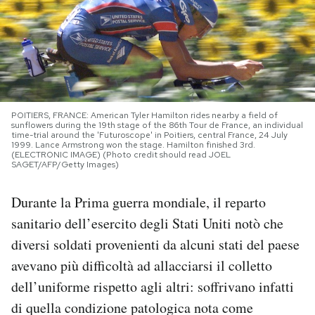
PODCAST
NEWSLETTER
POITIERS, FRANCE: American Tyler Hamilton rides nearby a field of
I MIEI PREFERITI
sunflowers during the 19th stage of the 86th Tour de France, an individual
time-trial around the 'Futuroscope' in Poitiers, central France, 24 July
1999. Lance Armstrong won the stage. Hamilton finished 3rd.
(ELECTRONIC IMAGE) (Photo credit should read JOEL
SAGET/AFP/Getty Images)
SHOP
Durante la Prima guerra mondiale, il reparto
CALENDARIO
sanitario dell’esercito degli Stati Uniti notò che
diversi soldati provenienti da alcuni stati del paese
AREA PERSONALE
avevano più difficoltà ad allacciarsi il colletto
dell’uniforme rispetto agli altri: soffrivano infatti
Area Personale
di quella condizione patologica nota come
Newsletter