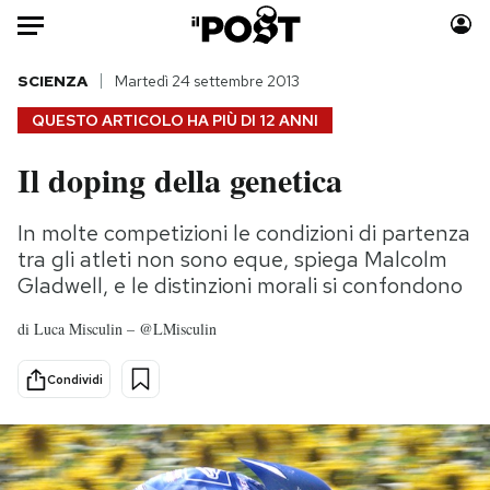
Auto
SCIENZA
Martedì 24 settembre 2013
QUESTO ARTICOLO HA PIÙ DI
12 ANNI
HOME
Il doping della genetica
Italia
Moda
Mondo
Libri
In molte competizioni le condizioni di partenza
Politica
Consumismi
tra gli atleti non sono eque, spiega Malcolm
Tecnologia
Storie/Idee
Gladwell, e le distinzioni morali si confondono
Internet
Ok Boomer!
di
Luca Misculin – @LMisculin
Scienza
Media
Cultura
Europa
Condividi
Economia
Altrecose
Sport
Mondiali calcio 2026