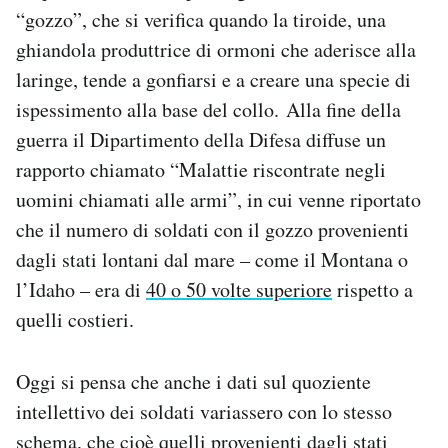
“gozzo”, che si verifica quando la tiroide, una
Notifiche mobile
Regala il Post
ghiandola produttrice di ormoni che aderisce alla
Hai bisogno di aiuto?
laringe, tende a gonfiarsi e a creare una specie di
Esci
ispessimento alla base del collo. Alla fine della
guerra il Dipartimento della Difesa diffuse un
rapporto chiamato “Malattie riscontrate negli
uomini chiamati alle armi”, in cui venne riportato
che il numero di soldati con il gozzo provenienti
dagli stati lontani dal mare – come il Montana o
l’Idaho – era di
40 o 50 volte superiore
rispetto a
quelli costieri.
Oggi si pensa che anche i dati sul quoziente
intellettivo dei soldati variassero con lo stesso
schema, che cioè quelli provenienti dagli stati