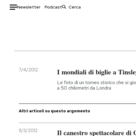
Newsletter
Podcast
Auto
HOME
Italia
Moda
Mondo
Libri
Politica
Consumismi
7/4/2012
I mondiali di biglie a Tinsl
Tecnologia
Storie/Idee
Le foto di un torneo storico che si gi
Internet
Ok Boomer!
a 50 chilometri da Londra
Scienza
Media
Cultura
Europa
Altri articoli su questo argomento
Economia
Altrecose
Sport
Mondiali calcio 2026
11/3/2012
Il canestro spettacolare di