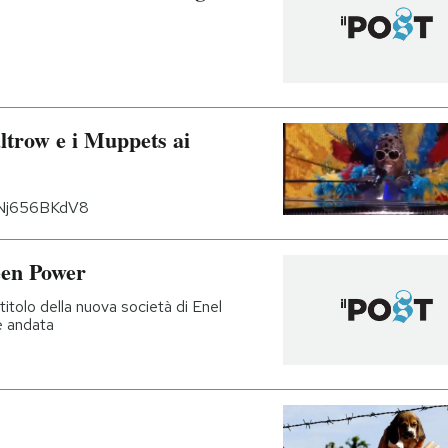
trow e i Muppets ai
hNj656BKdV8
een Power
l titolo della nuova società di Enel
'è andata