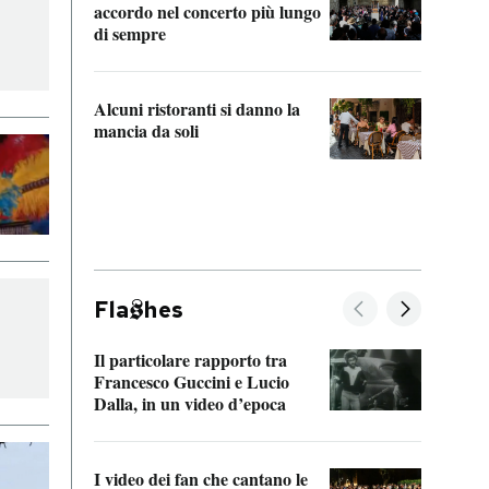
accordo nel concerto più lungo
di sempre
Il ci
parla
Alcuni ristoranti si danno la
nessu
mancia da soli
Fla
hes
Il particolare rapporto tra
La ve
Francesco Guccini e Lucio
“Loco
Dalla, in un video d’epoca
Franc
I video dei fan che cantano le
Il de