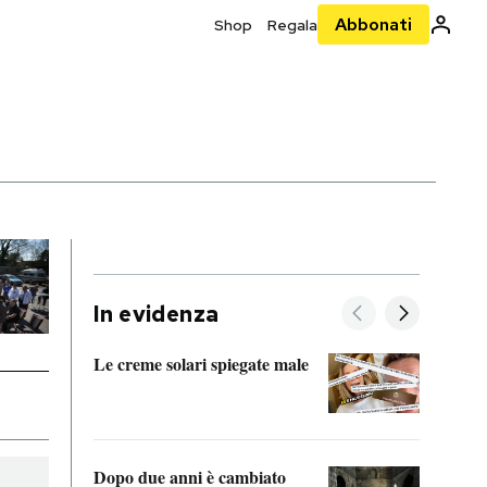
Abbonati
Shop
Regala
In evidenza
Le creme solari spiegate male
FitAc
guerr
Dopo due anni è cambiato
A cos