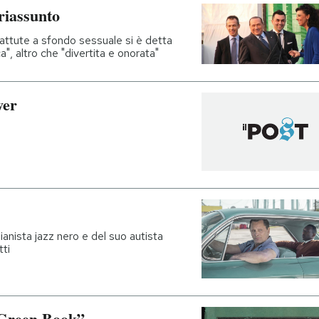
riassunto
battute a sfondo sessuale si è detta
", altro che "divertita e onorata"
wer
 pianista jazz nero e del suo autista
tti
“Green Book”