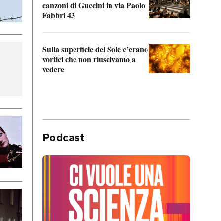
canzoni di Guccini in via Paolo
Edoar
Fabbri 43
cappi
Sulla superficie del Sole c’erano
Il fi
vortici che non riuscivamo a
facen
vedere
dentr
Podcast