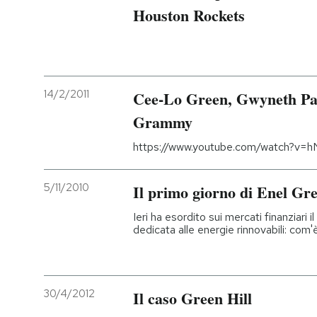
Houston Rockets
PODCAST
NEWSLETTER
14/2/2011
Cee-Lo Green, Gwyneth Pal
Grammy
I MIEI PREFERITI
https://www.youtube.com/watch?v=
SHOP
5/11/2010
Il primo giorno di Enel Gr
CALENDARIO
Ieri ha esordito sui mercati finanziari i
dedicata alle energie rinnovabili: com
AREA PERSONALE
Entra
30/4/2012
Il caso Green Hill