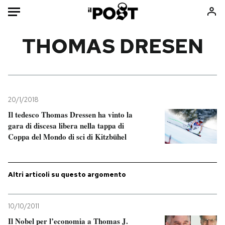
Auto
THOMAS DRESEN
HOME
Italia
Moda
Mondo
Libri
20/1/2018
Politica
Consumismi
Il tedesco Thomas Dressen ha vinto la
gara di discesa libera nella tappa di
Tecnologia
Storie/Idee
Coppa del Mondo di sci di Kitzbühel
Internet
Ok Boomer!
Scienza
Media
Cultura
Europa
Altri articoli su questo argomento
Economia
Altrecose
Sport
Mondiali calcio 2026
10/10/2011
Il Nobel per l’economia a Thomas J.