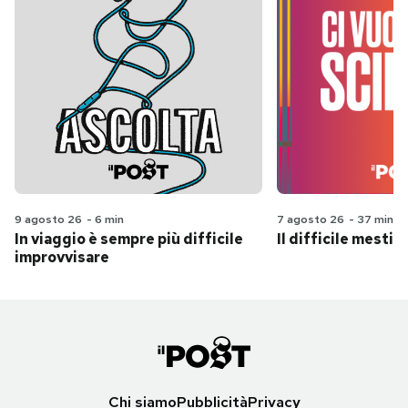
9 agosto 26
-
6 min
7 agosto 26
-
37 min
In viaggio è sempre più difficile
Il difficile mestie
improvvisare
Chi siamo
Pubblicità
Privacy