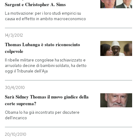
Sargent e Christopher A. Sims
PODCAST
La motivazione: per i loro studi empirici su
causa ed effetto in ambito macroeconomico
NEWSLETTER
14/3/2012
Thomas Lubanga è stato riconosciuto
colpevole
I MIEI PREFERITI
Il ribelle militare congolese ha schiavizzato e
arruolato decine di bambini soldato, ha detto
oggi il Tribunale dell'Aja
SHOP
30/4/2010
CALENDARIO
Sarà Sidney Thomas il nuovo giudice della
corte suprema?
Obama lo ha già incontrato per discutere
AREA PERSONALE
dell'incarico
Entra
20/10/2010