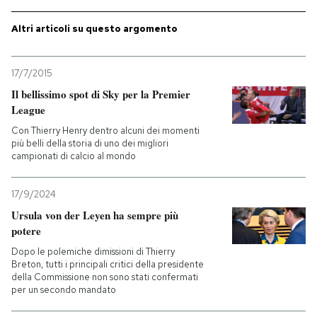
PODCAST
Altri articoli su questo argomento
17/7/2015
NEWSLETTER
Il bellissimo spot di Sky per la Premier
League
I MIEI PREFERITI
Con Thierry Henry dentro alcuni dei momenti
più belli della storia di uno dei migliori
campionati di calcio al mondo
SHOP
17/9/2024
Ursula von der Leyen ha sempre più
CALENDARIO
potere
Dopo le polemiche dimissioni di Thierry
AREA PERSONALE
Breton, tutti i principali critici della presidente
della Commissione non sono stati confermati
per un secondo mandato
Entra