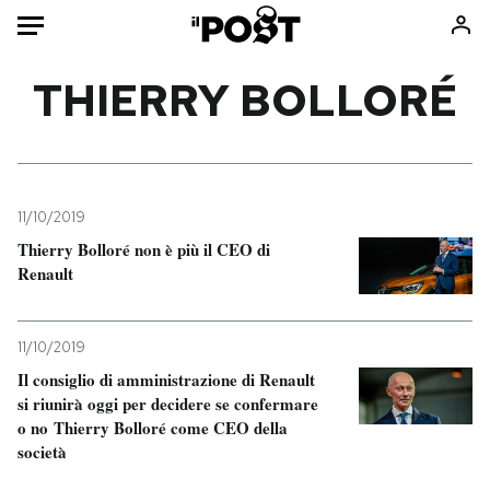
Auto
THIERRY BOLLORÉ
HOME
Italia
Moda
Mondo
Libri
11/10/2019
Politica
Consumismi
Thierry Bolloré non è più il CEO di
Renault
Tecnologia
Storie/Idee
Internet
Ok Boomer!
Scienza
Media
11/10/2019
Cultura
Europa
Il consiglio di amministrazione di Renault
si riunirà oggi per decidere se confermare
Economia
Altrecose
o no Thierry Bolloré come CEO della
Sport
Mondiali calcio 2026
società