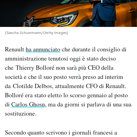
PODCAST
NEWSLETTER
(Sascha Schuermann/Getty Images)
Renault
ha annunciato
che durante il consiglio di
I MIEI PREFERITI
amministrazione tenutosi oggi è stato deciso
che Thierry Bolloré non sarà più CEO della
SHOP
società e che il suo posto verrà preso ad interim
da Clotilde Delbos, attualmente CFO di Renault.
CALENDARIO
Bolloré era stato eletto lo scorso gennaio al posto
di
Carlos Ghosn,
ma da giorni si parlava di una sua
sostituzione.
AREA PERSONALE
Area Personale
Secondo quanto scrivono i giornali francesi a
Newsletter