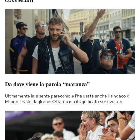
CONSIGLIATI
Da dove viene la parola “maranza”
Ultimamente la si sente parecchio e l'ha usata anche il sindaco di
Milano: esiste dagli anni Ottanta ma il significato si è evoluto