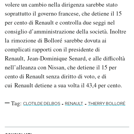
volere un cambio nella dirigenza sarebbe stato
Notifiche mobile
soprattutto il governo francese, che detiene il 15
Regala il Post
Hai bisogno di aiuto?
per cento di Renault e controlla due seggi nel
Esci
consiglio d’amministrazione della società. Inoltre
la rimozione di Bolloré sarebbe dovuta ai
complicati rapporti con il presidente di
Renault, Jean-Dominique Senard, e alle difficoltà
nell’alleanza con Nissan, che detiene il 15 per
cento di Renault senza diritto di voto, e di
cui Renault detiene a sua volta il 43,4 per cento.
Tag:
-
-
CLOTILDE DELBOS
RENAULT
THIERRY BOLLORÉ