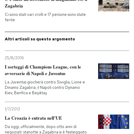
Zagabria
PODCAST
Ci sono stati vari crolli e 17 persone sono state
ferite
NEWSLETTER
Altri articoli su questo argomento
I MIEI PREFERITI
25/8/2016
I sorteggi di Champions League, con le
SHOP
avversarie di Napoli e Juventus
La Juventus giocherà contro Siviglia, Lione e
Dinamo Zagabria; il Napoli contro Dynamo
CALENDARIO
Kiev, Benfica e Beşiktaş
1/7/2013
AREA PERSONALE
La Croazia è entrata nell’UE
Entra
Da oggi, ufficialmente, dopo otto anni di
negoziati: stanotte a Zagabria si è festeggiato