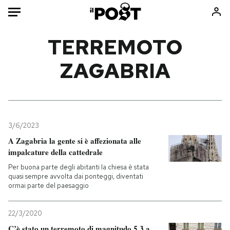
Auto
TERREMOTO
ZAGABRIA
HOME
Italia
Moda
Mondo
Libri
Politica
Consumismi
3/6/2023
Tecnologia
Storie/Idee
A Zagabria la gente si è affezionata alle
Internet
Ok Boomer!
impalcature della cattedrale
Scienza
Media
Per buona parte degli abitanti la chiesa è stata
Cultura
Europa
quasi sempre avvolta dai ponteggi, diventati
ormai parte del paesaggio
Economia
Altrecose
Sport
Mondiali calcio 2026
22/3/2020
C’è stato un terremoto di magnitudo 5.3 a