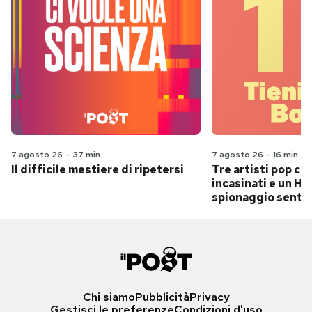
7 agosto 26
-
37 min
7 agosto 26
-
16 min
Il difficile mestiere di ripetersi
Tre artisti pop ch
incasinati e un Hit
spionaggio senti
Chi siamo
Pubblicità
Privacy
Gestisci le preferenze
Condizioni d'uso