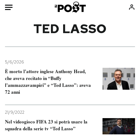
Auto
TED LASSO
HOME
Italia
Moda
Mondo
Libri
5/6/2026
Politica
Consumismi
È morto l’attore inglese Anthony Head,
che aveva recitato in “Buffy
Tecnologia
Storie/Idee
l’ammazzavampiri” e “Ted Lasso”: aveva
Internet
Ok Boomer!
72 anni
Scienza
Media
Cultura
Europa
21/9/2022
Economia
Altrecose
Nel videogioco FIFA 23 si potrà usare la
Sport
Mondiali calcio 2026
squadra della serie tv “Ted Lasso”