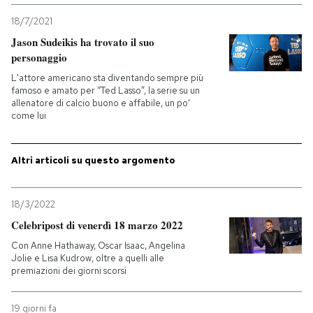
18/7/2021
PODCAST
Jason Sudeikis ha trovato il suo
personaggio
NEWSLETTER
L'attore americano sta diventando sempre più
famoso e amato per “Ted Lasso”, la serie su un
allenatore di calcio buono e affabile, un po'
come lui
I MIEI PREFERITI
Altri articoli su questo argomento
SHOP
18/3/2022
CALENDARIO
Celebripost di venerdì 18 marzo 2022
Con Anne Hathaway, Oscar Isaac, Angelina
AREA PERSONALE
Jolie e Lisa Kudrow, oltre a quelli alle
premiazioni dei giorni scorsi
Entra
19 giorni fa