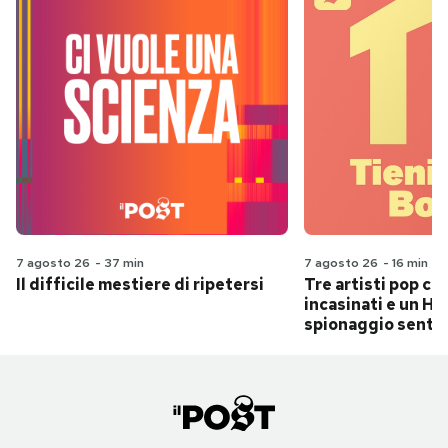
7 agosto 26
-
37 min
7 agosto 26
-
16 min
Il difficile mestiere di ripetersi
Tre artisti pop ch
incasinati e un Hit
spionaggio senti