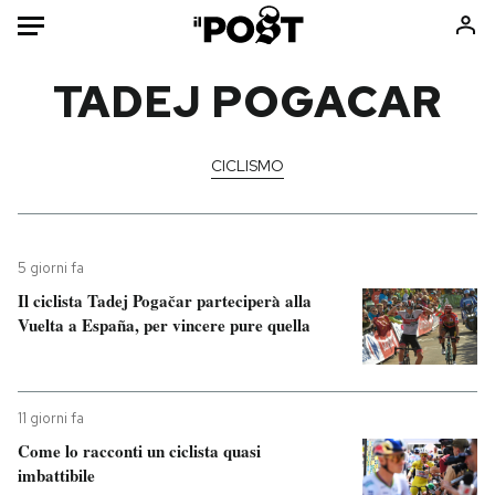
Auto
TADEJ POGACAR
HOME
CICLISMO
Italia
Moda
Mondo
Libri
Politica
Consumismi
5 giorni fa
Tecnologia
Storie/Idee
Il ciclista Tadej Pogačar parteciperà alla
Internet
Ok Boomer!
Vuelta a España, per vincere pure quella
Scienza
Media
Cultura
Europa
Economia
Altrecose
11 giorni fa
Sport
Mondiali calcio 2026
Come lo racconti un ciclista quasi
imbattibile