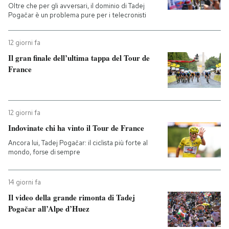
Oltre che per gli avversari, il dominio di Tadej
Pogačar è un problema pure per i telecronisti
PODCAST
12 giorni fa
NEWSLETTER
Il gran finale dell’ultima tappa del Tour de
France
I MIEI PREFERITI
12 giorni fa
SHOP
Indovinate chi ha vinto il Tour de France
Ancora lui, Tadej Pogačar: il ciclista più forte al
mondo, forse di sempre
CALENDARIO
14 giorni fa
AREA PERSONALE
Il video della grande rimonta di Tadej
Pogačar all’Alpe d’Huez
Entra