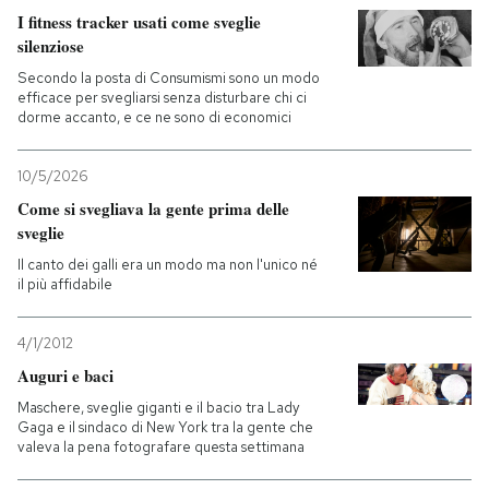
I fitness tracker usati come sveglie
silenziose
PODCAST
Secondo la posta di Consumismi sono un modo
efficace per svegliarsi senza disturbare chi ci
NEWSLETTER
dorme accanto, e ce ne sono di economici
10/5/2026
I MIEI PREFERITI
Come si svegliava la gente prima delle
sveglie
SHOP
Il canto dei galli era un modo ma non l'unico né
il più affidabile
CALENDARIO
4/1/2012
Auguri e baci
AREA PERSONALE
Maschere, sveglie giganti e il bacio tra Lady
Gaga e il sindaco di New York tra la gente che
valeva la pena fotografare questa settimana
Entra