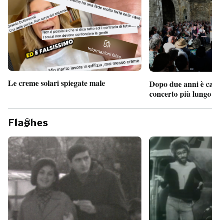
Le creme solari spiegate male
Dopo due anni è camb
concerto più lungo d
Fla
hes