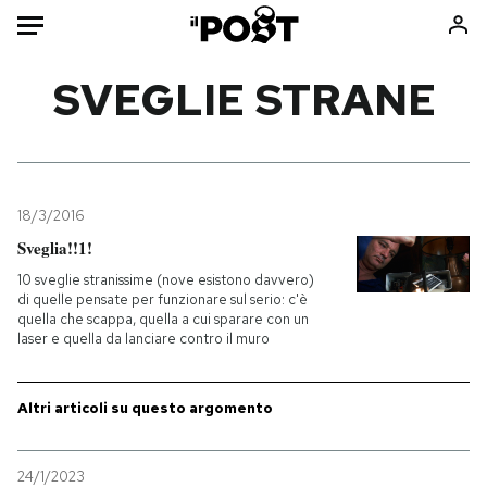
Auto
SVEGLIE STRANE
HOME
Italia
Moda
Mondo
Libri
18/3/2016
Politica
Consumismi
Sveglia!!1!
Tecnologia
Storie/Idee
10 sveglie stranissime (nove esistono davvero)
di quelle pensate per funzionare sul serio: c'è
Internet
Ok Boomer!
quella che scappa, quella a cui sparare con un
Scienza
Media
laser e quella da lanciare contro il muro
Cultura
Europa
Economia
Altrecose
Altri articoli su questo argomento
Sport
Mondiali calcio 2026
24/1/2023