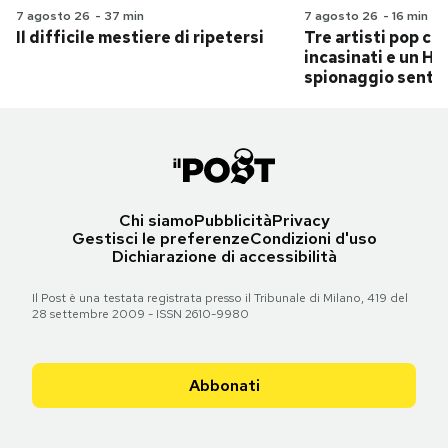
7 agosto 26
-
37 min
7 agosto 26
-
16 min
Il difficile mestiere di ripetersi
Tre artisti pop ch
incasinati e un Hit
spionaggio senti
Chi siamo
Pubblicità
Privacy
Gestisci le preferenze
Condizioni d'uso
Dichiarazione di accessibilità
Il Post è una testata registrata presso il Tribunale di Milano, 419 del
28 settembre 2009 - ISSN 2610-9980
Abbonati