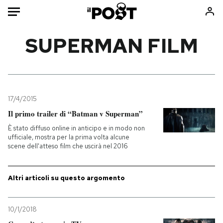
Auto
SUPERMAN FILM
HOME
Italia
Moda
Mondo
Libri
17/4/2015
Politica
Consumismi
Il primo trailer di “Batman v Superman”
Tecnologia
Storie/Idee
È stato diffuso online in anticipo e in modo non
ufficiale, mostra per la prima volta alcune
Internet
Ok Boomer!
scene dell'atteso film che uscirà nel 2016
Scienza
Media
Cultura
Europa
Altri articoli su questo argomento
Economia
Altrecose
Sport
Mondiali calcio 2026
10/1/2018