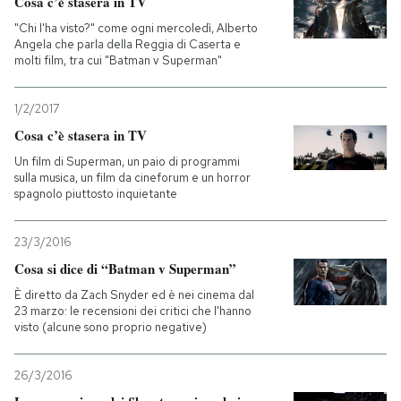
Cosa c’è stasera in TV
"Chi l'ha visto?" come ogni mercoledì, Alberto
PODCAST
Angela che parla della Reggia di Caserta e
molti film, tra cui "Batman v Superman"
NEWSLETTER
1/2/2017
Cosa c’è stasera in TV
I MIEI PREFERITI
Un film di Superman, un paio di programmi
sulla musica, un film da cineforum e un horror
spagnolo piuttosto inquietante
SHOP
23/3/2016
Cosa si dice di “Batman v Superman”
CALENDARIO
È diretto da Zach Snyder ed è nei cinema dal
23 marzo: le recensioni dei critici che l'hanno
visto (alcune sono proprio negative)
AREA PERSONALE
Entra
26/3/2016