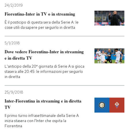
24/2/2019
PODCAST
Fiorentina-Inter in TV o in streaming
È il posticipo di questa sera della Serie A: le
cose utili da sapere per seguirlo in diretta
NEWSLETTER
5/1/2018
I MIEI PREFERITI
Dove vedere Fiorentina-Inter in streaming
e in diretta TV
L'anticipo della 20ª giornata di Serie A si gioca
SHOP
stasera alle 20.45: le informazioni per seguirlo
in diretta
CALENDARIO
25/9/2018
Inter-Fiorentina in streaming e in diretta
AREA PERSONALE
TV
Il primo turno infrasettimanale della Serie A
Entra
inizia stasera con l'Inter che ospita la
Fiorentina