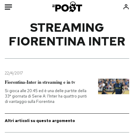
Auto
STREAMING
FIORENTINA INTER
HOME
Italia
Moda
Mondo
Libri
Politica
Consumismi
22/4/2017
Tecnologia
Storie/Idee
Fiorentina-Inter in streaming e in tv
Internet
Ok Boomer!
Si gioca alle 20.45 ed è una delle partite della
Scienza
Media
33ª giornata di Serie A: l'Inter ha quattro punti
di vantaggio sulla Fiorentina
Cultura
Europa
Economia
Altrecose
Sport
Mondiali calcio 2026
Altri articoli su questo argomento