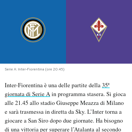
PODCAST
NEWSLETTER
I MIEI PREFERITI
Serie A: Inter-Fiorentina (ore 20.45)
SHOP
Inter-Fiorentina è una delle partite della
35ª
CALENDARIO
giornata di Serie A
in programma stasera. Si gioca
alle 21.45 allo stadio Giuseppe Meazza di Milano
AREA PERSONALE
e sarà trasmessa in diretta da Sky. L’Inter torna a
giocare a San Siro dopo due giornate. Ha bisogno
Area Personale
di una vittoria per superare l’Atalanta al secondo
Newsletter