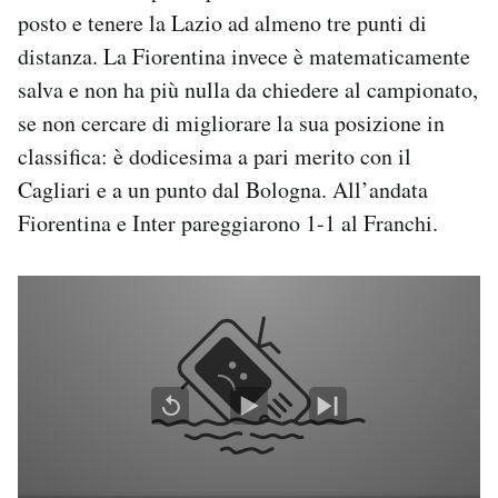
Notifiche mobile
posto e tenere la Lazio ad almeno tre punti di
Regala il Post
distanza. La Fiorentina invece è matematicamente
Hai bisogno di aiuto?
salva e non ha più nulla da chiedere al campionato,
Esci
se non cercare di migliorare la sua posizione in
classifica: è dodicesima a pari merito con il
Cagliari e a un punto dal Bologna. All’andata
Fiorentina e Inter pareggiarono 1-1 al Franchi.