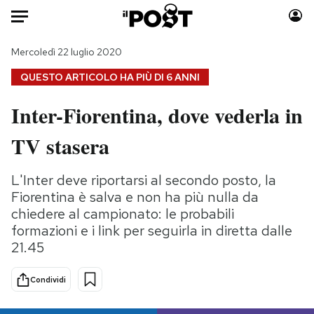
Auto
Mercoledì 22 luglio 2020
QUESTO ARTICOLO HA PIÙ DI
6 ANNI
HOME
Inter-Fiorentina, dove vederla in
Italia
Moda
TV stasera
Mondo
Libri
Politica
Consumismi
L'Inter deve riportarsi al secondo posto, la
Tecnologia
Storie/Idee
Fiorentina è salva e non ha più nulla da
Internet
Ok Boomer!
chiedere al campionato: le probabili
Scienza
Media
formazioni e i link per seguirla in diretta dalle
Cultura
Europa
21.45
Economia
Altrecose
Sport
Mondiali calcio 2026
Condividi