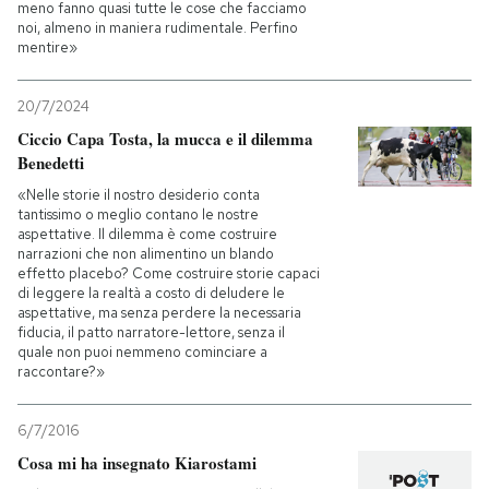
meno fanno quasi tutte le cose che facciamo
noi, almeno in maniera rudimentale. Perfino
PODCAST
mentire»
20/7/2024
NEWSLETTER
Ciccio Capa Tosta, la mucca e il dilemma
Benedetti
I MIEI PREFERITI
«Nelle storie il nostro desiderio conta
tantissimo o meglio contano le nostre
aspettative. Il dilemma è come costruire
narrazioni che non alimentino un blando
SHOP
effetto placebo? Come costruire storie capaci
di leggere la realtà a costo di deludere le
aspettative, ma senza perdere la necessaria
CALENDARIO
fiducia, il patto narratore-lettore, senza il
quale non puoi nemmeno cominciare a
raccontare?»
AREA PERSONALE
6/7/2016
Entra
Cosa mi ha insegnato Kiarostami