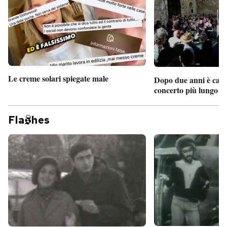
Le creme solari spiegate male
Dopo due anni è camb
concerto più lungo d
Fla
hes