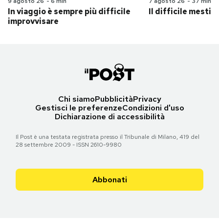
9 agosto 26
-
6 min
7 agosto 26
-
37 min
In viaggio è sempre più difficile
Il difficile mestie
improvvisare
Chi siamo
Pubblicità
Privacy
Gestisci le preferenze
Condizioni d'uso
Dichiarazione di accessibilità
Il Post è una testata registrata presso il Tribunale di Milano, 419 del
28 settembre 2009 - ISSN 2610-9980
Abbonati