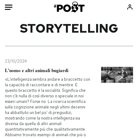
Auto
STORYTELLING
HOME
Italia
Moda
Mondo
Libri
23/10/2024
Politica
Consumismi
L’uomo e altri animali bugiardi
Tecnologia
Storie/Idee
«L’intelligenza sembra andare a braccetto con
la capacità di raccontare e di mentire. E
Internet
Ok Boomer!
questo braccetto è la socialità. Significa che
Scienza
Media
non c’è nulla di così diverso o speciale in noi
esseri umani? Forse no. La ricerca scientifica
Cultura
Europa
sulla cognizione animale negli ultimi decenni
ha abbattuto un bel po’ di pregiudizi,
Economia
Altrecose
mostrando come la nostra intelligenza sia
Sport
Mondiali calcio 2026
diversa da quella di altri animali
quantitativamente più che qualitativamente.
Abbiamo trovato esempi di animali che più o