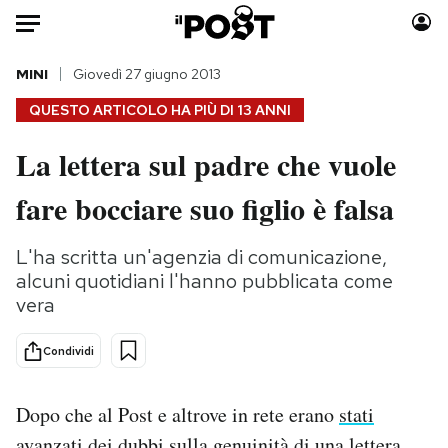
Auto
MINI
Giovedì 27 giugno 2013
QUESTO ARTICOLO HA PIÙ DI
13 ANNI
HOME
La lettera sul padre che vuole
Italia
Moda
fare bocciare suo figlio è falsa
Mondo
Libri
Politica
Consumismi
L'ha scritta un'agenzia di comunicazione,
Tecnologia
Storie/Idee
alcuni quotidiani l'hanno pubblicata come
Internet
Ok Boomer!
vera
Scienza
Media
Cultura
Europa
Condividi
Economia
Altrecose
Sport
Mondiali calcio 2026
Dopo che al Post e altrove in rete erano
stati
avanzati dei dubbi sulla genuinità
di una lettera