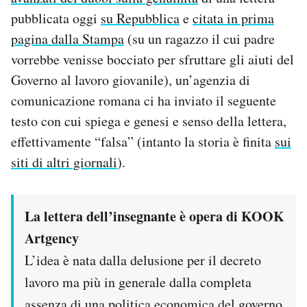
pubblicata oggi
su Repubblica
e
citata in prima
PODCAST
pagina dalla Stampa
(su un ragazzo il cui padre
vorrebbe venisse bocciato per sfruttare gli aiuti del
NEWSLETTER
Governo al lavoro giovanile), un’agenzia di
comunicazione romana ci ha inviato il seguente
I MIEI PREFERITI
testo con cui spiega e genesi e senso della lettera,
effettivamente “falsa” (intanto la storia è finita
sui
siti di altri giornali
).
SHOP
CALENDARIO
La lettera dell’insegnante è opera di KOOK
Artgency
AREA PERSONALE
L’idea è nata dalla delusione per il decreto
lavoro ma più in generale dalla completa
Area Personale
Newsletter
assenza di una politica economica del governo