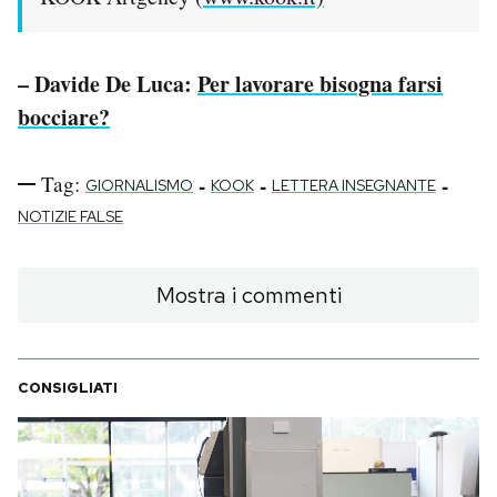
– Davide De Luca:
Per lavorare bisogna farsi
bocciare?
Tag:
-
-
-
GIORNALISMO
KOOK
LETTERA INSEGNANTE
NOTIZIE FALSE
Mostra i commenti
CONSIGLIATI