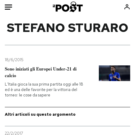
Auto
STEFANO STURARO
HOME
Italia
Moda
Mondo
Libri
18/6/2015
Politica
Consumismi
Sono iniziati gli Europei Under-21 di
calcio
Tecnologia
Storie/Idee
L'Italia gioca la sua prima partita oggi alle 18
Internet
Ok Boomer!
ed è una delle favorite per la vittoria del
Scienza
Media
torneo: le cose da sapere
Cultura
Europa
Economia
Altrecose
Altri articoli su questo argomento
Sport
Mondiali calcio 2026
22/2/2017