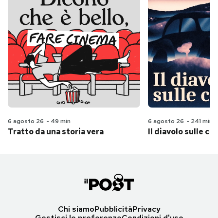
6 agosto 26
-
49 min
6 agosto 26
-
241 min
Tratto da una storia vera
Il diavolo sulle col
Chi siamo
Pubblicità
Privacy
Gestisci le preferenze
Condizioni d'uso