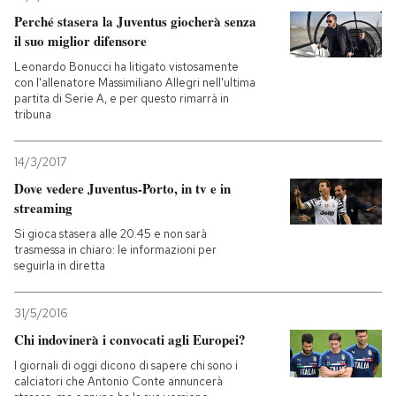
Perché stasera la Juventus giocherà senza
PODCAST
il suo miglior difensore
Leonardo Bonucci ha litigato vistosamente
con l'allenatore Massimiliano Allegri nell'ultima
NEWSLETTER
partita di Serie A, e per questo rimarrà in
tribuna
I MIEI PREFERITI
14/3/2017
Dove vedere Juventus-Porto, in tv e in
streaming
SHOP
Si gioca stasera alle 20.45 e non sarà
trasmessa in chiaro: le informazioni per
seguirla in diretta
CALENDARIO
31/5/2016
AREA PERSONALE
Chi indovinerà i convocati agli Europei?
Entra
I giornali di oggi dicono di sapere chi sono i
calciatori che Antonio Conte annuncerà