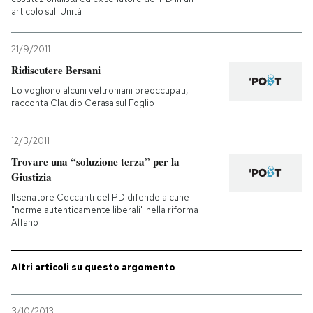
articolo sull'Unità
PODCAST
21/9/2011
Ridiscutere Bersani
NEWSLETTER
Lo vogliono alcuni veltroniani preoccupati,
racconta Claudio Cerasa sul Foglio
I MIEI PREFERITI
12/3/2011
Trovare una “soluzione terza” per la
SHOP
Giustizia
Il senatore Ceccanti del PD difende alcune
"norme autenticamente liberali" nella riforma
CALENDARIO
Alfano
AREA PERSONALE
Altri articoli su questo argomento
Entra
3/10/2013