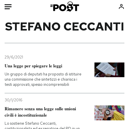
Auto
STEFANO CECCANTI
HOME
Italia
Moda
Mondo
Libri
29/6/2021
Politica
Consumismi
Una legge per spiegare le leggi
Tecnologia
Storie/Idee
Un gruppo di deputati ha proposto di istituire
una commissione che sintetizzi e chiarisca i
Internet
Ok Boomer!
testi approvati, spesso incomprensibili
Scienza
Media
Cultura
Europa
30/1/2016
Economia
Altrecose
Rimanere senza una legge sulle unioni
civili è incostituzionale
Sport
Mondiali calcio 2026
Lo sostiene Stefano Ceccanti,
costituzionalista ed ex senatore del PD in un