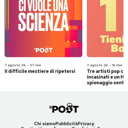
7 agosto 26
-
37 min
7 agosto 26
-
16 min
Il difficile mestiere di ripetersi
Tre artisti pop ch
incasinati e un Hit
spionaggio senti
Chi siamo
Pubblicità
Privacy