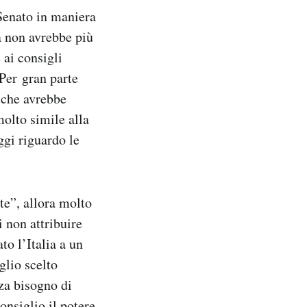
Senato in maniera
a non avrebbe più
 ai consigli
 Per gran parte
o che avrebbe
olto simile alla
ggi riguardo le
te”, allora molto
i non attribuire
to l’Italia a un
glio scelto
za bisogno di
onsiglio il potere