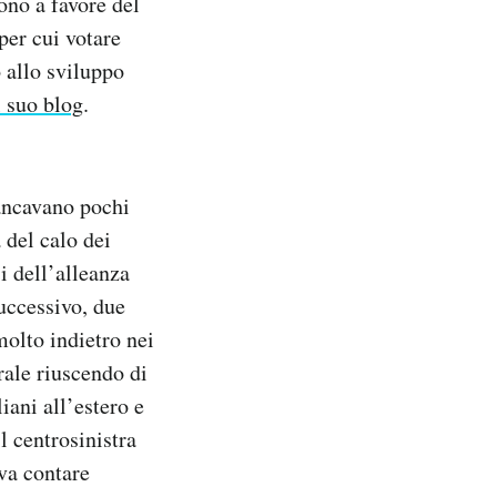
ono a favore del
per cui votare
o allo sviluppo
l suo blog
.
mancavano pochi
 del calo dei
si dell’alleanza
uccessivo, due
molto indietro nei
ale riuscendo di
iani all’estero e
l centrosinistra
va contare