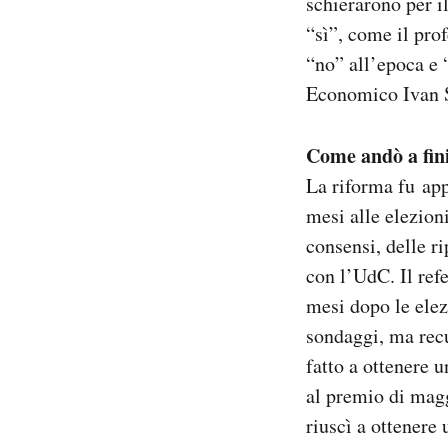
schierarono per i
“sì”, come il pro
“no” all’epoca e 
Economico Ivan 
Come andò a fin
La riforma fu app
mesi alle elezioni
consensi, delle ri
con l’UdC. Il ref
mesi dopo le elez
sondaggi, ma rec
fatto a ottenere u
al premio di magg
riuscì a ottenere