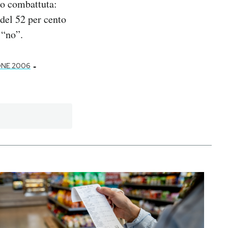
to combattuta:
ù del 52 per cento
 “no”.
-
ONE 2006