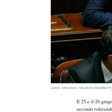
PODCAST
NEWSLETTER
I MIEI PREFERITI
SHOP
CALENDARIO
(ANSA -ARCHIVIO - MAURIZIO BRAMBATTI
AREA PERSONALE
Il 25 e il 26 giug
Area Personale
secondo referendu
Newsletter