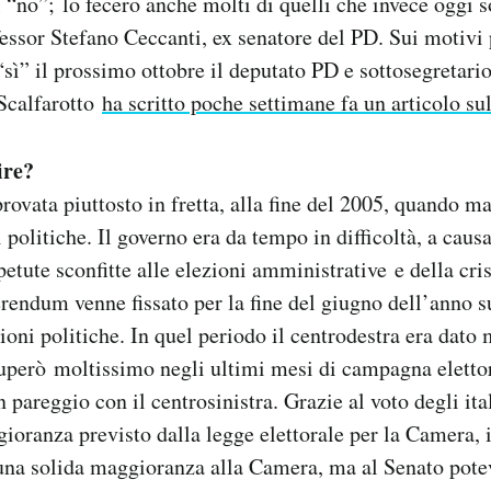
l “no”; lo fecero anche molti di quelli che invece oggi s
fessor Stefano Ceccanti, ex senatore del PD. Sui motivi 
“sì” il prossimo ottobre il deputato PD e sottosegretari
Scalfarotto
ha scritto poche settimane fa un articolo su
ire?
rovata piuttosto in fretta, alla fine del 2005, quando 
 politiche. Il governo era da tempo in difficoltà, a causa
petute sconfitte alle elezioni amministrative e della cri
erendum venne fissato per la fine del giugno dell’anno s
ioni politiche. In quel periodo il centrodestra era dato 
uperò moltissimo negli ultimi mesi di campagna elettor
n pareggio con il centrosinistra. Grazie al voto degli ital
ioranza previsto dalla legge elettorale per la Camera, i
 una solida maggioranza alla Camera, ma al Senato pote