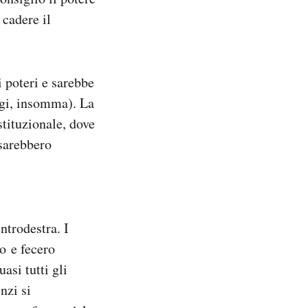
 cadere il
i poteri e sarebbe
ggi, insomma). La
tituzionale, dove
 sarebbero
ntrodestra. I
o e fecero
asi tutti gli
nzi si