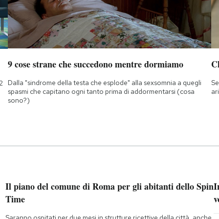
9 cose strane che succedono mentre dormiamo
Ch
Dalla "sindrome della testa che esplode" alla sexsomnia a quegli
Se
2
spasmi che capitano ogni tanto prima di addormentarsi (cosa
ar
sono?)
Il piano del comune di Roma per gli abitanti dello Spin
I
Time
v
Saranno ospitati per due mesi in strutture ricettive della città, anche