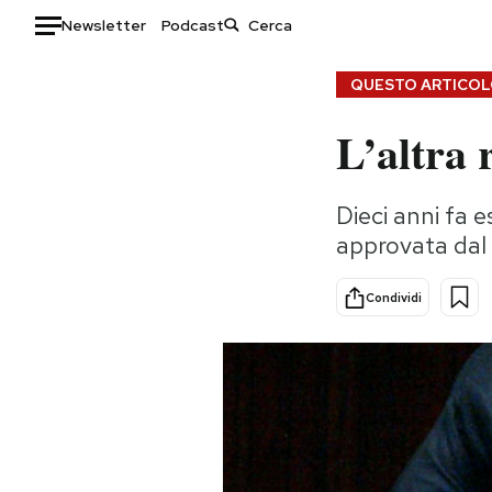
Newsletter
Podcast
Auto
QUESTO ARTICOLO
L’altra 
HOME
Italia
Moda
Dieci anni fa e
Mondo
Libri
approvata dal 
Politica
Consumismi
Tecnologia
Storie/Idee
Condividi
Internet
Ok Boomer!
Scienza
Media
Cultura
Europa
Economia
Altrecose
Sport
Mondiali calcio 2026