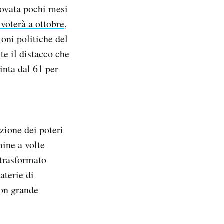
rovata pochi mesi
 voterà a ottobre
,
oni politiche del
te il distacco che
inta dal 61 per
zione dei poteri
mine a volte
 trasformato
aterie di
con grande