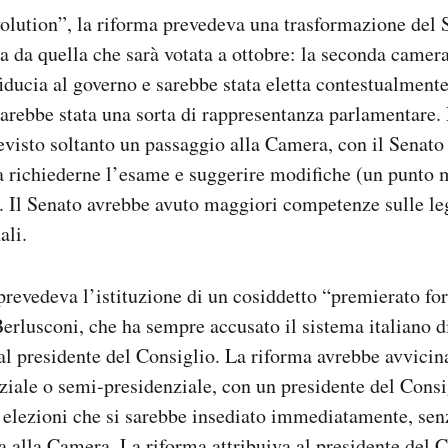
olution”, la riforma prevedeva una trasformazione del 
a da quella che sarà votata a ottobre: la seconda camer
fiducia al governo e sarebbe stata eletta contestualmente
 sarebbe stata una sorta di rappresentanza parlamentare.
revisto soltanto un passaggio alla Camera, con il Senat
a richiederne l’esame e suggerire modifiche (un punto m
. Il Senato avrebbe avuto maggiori competenze sulle le
ali.
 prevedeva l’istituzione di un cosiddetto “premierato for
Berlusconi, che ha sempre accusato il sistema italiano d
 al presidente del Consiglio. La riforma avrebbe avvicina
iale o semi-presidenziale, con un presidente del Consi
 elezioni che si sarebbe insediato immediatamente, sen
ia alla Camera. La riforma attribuiva al presidente del C