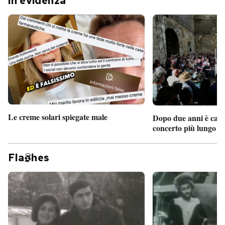
In evidenza
Le creme solari spiegate male
Dopo due anni è camb
concerto più lungo d
Fla
hes