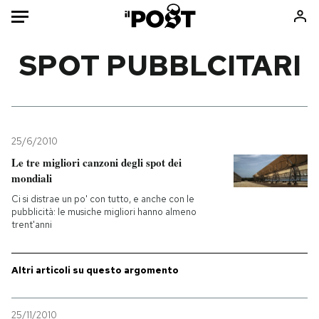
Auto
SPOT PUBBLCITARI
HOME
Italia
Moda
Mondo
Libri
25/6/2010
Politica
Consumismi
Le tre migliori canzoni degli spot dei
mondiali
Tecnologia
Storie/Idee
Ci si distrae un po' con tutto, e anche con le
Internet
Ok Boomer!
pubblicità: le musiche migliori hanno almeno
Scienza
Media
trent'anni
Cultura
Europa
Economia
Altrecose
Altri articoli su questo argomento
Sport
Mondiali calcio 2026
25/11/2010