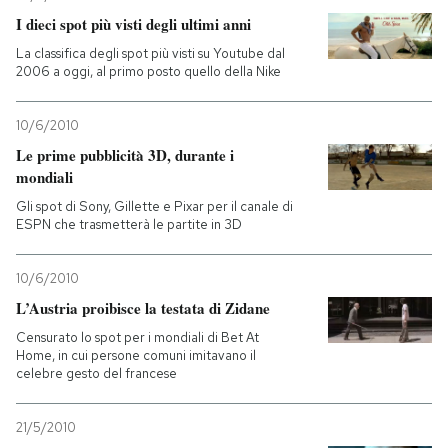
I dieci spot più visti degli ultimi anni
PODCAST
La classifica degli spot più visti su Youtube dal
2006 a oggi, al primo posto quello della Nike
NEWSLETTER
10/6/2010
Le prime pubblicità 3D, durante i
I MIEI PREFERITI
mondiali
Gli spot di Sony, Gillette e Pixar per il canale di
ESPN che trasmetterà le partite in 3D
SHOP
10/6/2010
CALENDARIO
L’Austria proibisce la testata di Zidane
Censurato lo spot per i mondiali di Bet At
Home, in cui persone comuni imitavano il
AREA PERSONALE
celebre gesto del francese
Entra
21/5/2010