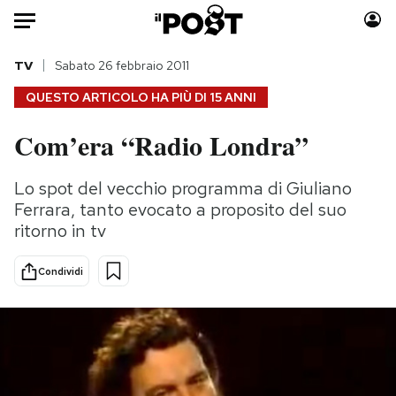
Auto
TV
Sabato 26 febbraio 2011
QUESTO ARTICOLO HA PIÙ DI
15 ANNI
HOME
Com’era “Radio Londra”
Italia
Moda
Mondo
Libri
Lo spot del vecchio programma di Giuliano
Politica
Consumismi
Ferrara, tanto evocato a proposito del suo
Tecnologia
Storie/Idee
ritorno in tv
Internet
Ok Boomer!
Condividi
Scienza
Media
Cultura
Europa
Economia
Altrecose
Sport
Mondiali calcio 2026