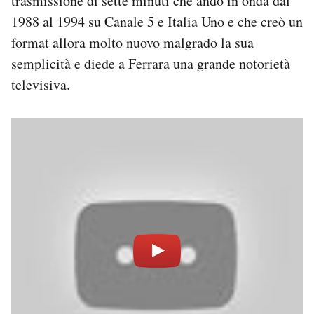
trasmissione di sette minuti che andò in onda dal
Notifiche mobile
1988 al 1994 su Canale 5 e Italia Uno e che creò un
Regala il Post
format allora molto nuovo malgrado la sua
Hai bisogno di aiuto?
semplicità e diede a Ferrara una grande notorietà
Esci
televisiva.