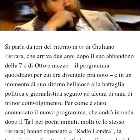
PODCAST
NEWSLETTER
Si parla da ieri del ritorno in tv di Giuliano
I MIEI PREFERITI
Ferrara, che arriva due anni dopo il suo abbandono
della 7 e di Otto e mezzo – il programma
quotidiano per cui era diventato più noto – e in un
SHOP
momento di suo ritorno bellicoso alla battaglia
politica e giornalistica seguito ad alcuni di anni di
CALENDARIO
minor coinvolgimento. Per come è stato
annunciato il nuovo programma, che andrà in onda
AREA PERSONALE
dopo il Tg1 per pochi minuti, molti (e lo stesso
Area Personale
Ferrara) hanno ripensato a “Radio Londra”, la
Newsletter