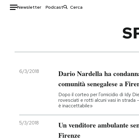
Newsletter
Podcast
Auto
S
HOME
Italia
Moda
Mondo
Libri
Politica
Consumismi
6/3/2018
Dario Nardella ha condanna
Tecnologia
Storie/Idee
comunità senegalese a Fire
Internet
Ok Boomer!
Dopo il corteo per l'omicidio di Idy Di
Scienza
Media
rovesciati e rotti alcuni vasi in strad
è inaccettabile»
Cultura
Europa
Economia
Altrecose
5/3/2018
Un venditore ambulante sene
Sport
Mondiali calcio 2026
Firenze