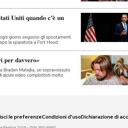
Stati Uniti quando c’è un
 ogni giorno seguono gli spostamenti
 dopo la sparatoria a Fort Hood
ri per davvero»
 a Braden Matejka, un sopravvissuto
i alcuni video complottisti molto
sci le preferenze
Condizioni d'uso
Dichiarazione di acc
 28 settembre 2009 - ISSN 2610-9980