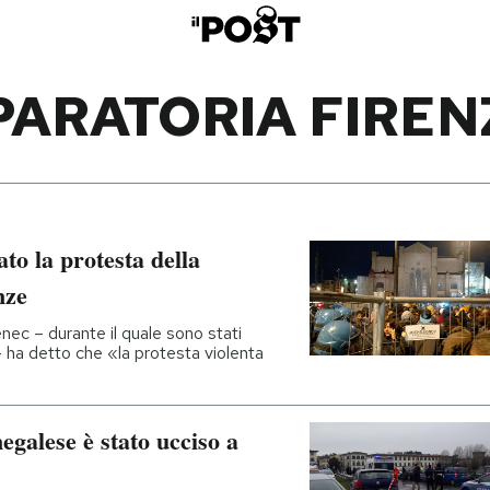
PARATORIA FIREN
to la protesta della
nze
enec – durante il quale sono stati
a – ha detto che «la protesta violenta
galese è stato ucciso a