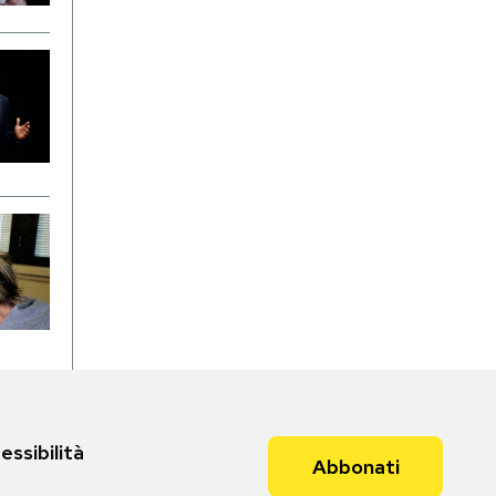
essibilità
Abbonati