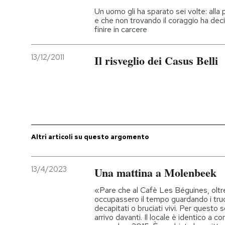
Un uomo gli ha sparato sei volte: alla 
e che non trovando il coraggio ha deci
PODCAST
finire in carcere
NEWSLETTER
13/12/2011
Il risveglio dei Casus Belli
I MIEI PREFERITI
SHOP
Altri articoli su questo argomento
CALENDARIO
13/4/2023
Una mattina a Molenbeek
AREA PERSONALE
«Pare che al Cafè Les Béguines, oltre
occupassero il tempo guardando i trucu
Entra
decapitati o bruciati vivi. Per questo
arrivo davanti. Il locale è identico a c