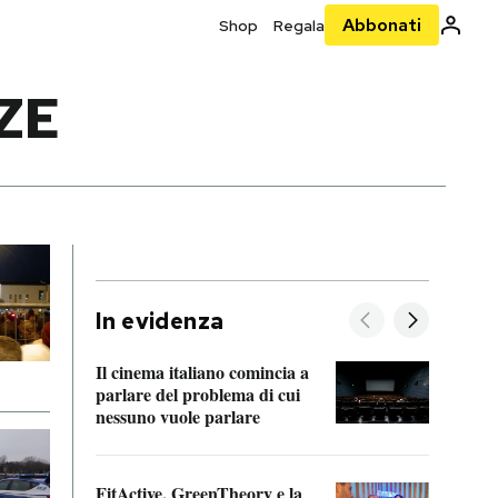
Abbonati
Shop
Regala
ZE
In evidenza
Il cinema italiano comincia a
A cos
parlare del problema di cui
nessuno vuole parlare
Cosa 
FitActive, GreenTheory e la