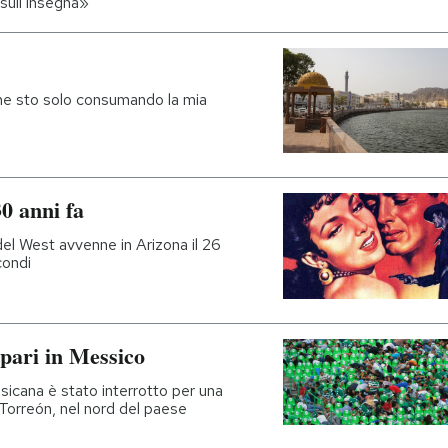
sull’insegna»
ne sto solo consumando la mia
30 anni fa
del West avvenne in Arizona il 26
condi
spari in Messico
ssicana è stato interrotto per una
 Torreón, nel nord del paese