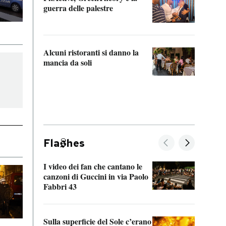
“Odis
guerra delle palestre
Che s
strum
Alcuni ristoranti si danno la
mancia da soli
Fla
hes
I video dei fan che cantano le
Il de
canzoni di Guccini in via Paolo
Edoar
Fabbri 43
cappi
Sulla superficie del Sole c’erano
Il fi