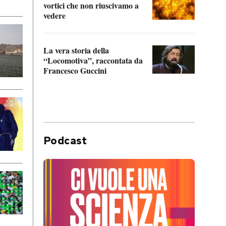
vortici che non riuscivamo a
facen
vedere
dentr
La vera storia della
Il vi
“Locomotiva”, raccontata da
inseg
Francesco Guccini
Khers
Podcast