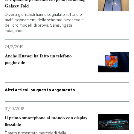
Galaxy Fold
PODCAST
Diversi giornalisti hanno segnalato rotture e
malfunzionamenti dello schermo pieghevole
dei loro modelli di prova, Samsung sta
indagando
NEWSLETTER
24/2/2019
I MIEI PREFERITI
Anche Huawei ha fatto un telefono
pieghevole
SHOP
Altri articoli su questo argomento
CALENDARIO
31/10/2018
AREA PERSONALE
Il primo smartphone al mondo con display
Entra
flessibile
È stato presentato mercoledì dalla