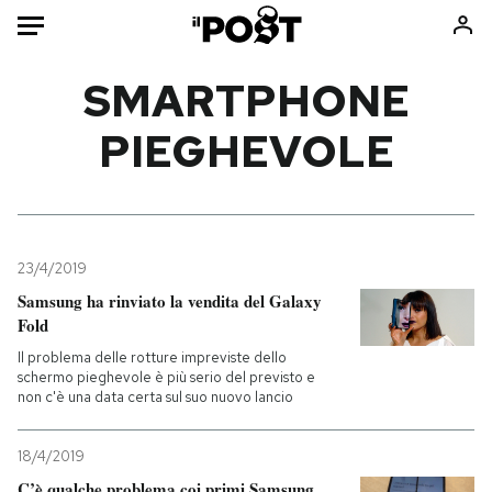
Auto
SMARTPHONE
PIEGHEVOLE
HOME
Italia
Moda
Mondo
Libri
Politica
Consumismi
23/4/2019
Tecnologia
Storie/Idee
Samsung ha rinviato la vendita del Galaxy
Internet
Ok Boomer!
Fold
Scienza
Media
Il problema delle rotture impreviste dello
Cultura
Europa
schermo pieghevole è più serio del previsto e
non c'è una data certa sul suo nuovo lancio
Economia
Altrecose
Sport
Mondiali calcio 2026
18/4/2019
C’è qualche problema coi primi Samsung