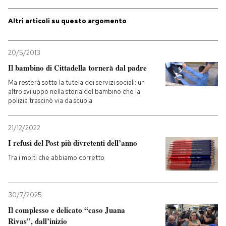
PODCAST
Altri articoli su questo argomento
20/5/2013
NEWSLETTER
Il bambino di Cittadella tornerà dal padre
Ma resterà sotto la tutela dei servizi sociali: un
I MIEI PREFERITI
altro sviluppo nella storia del bambino che la
polizia trascinò via da scuola
SHOP
21/12/2022
I refusi del Post più divretenti dell’anno
CALENDARIO
Tra i molti che abbiamo corretto
AREA PERSONALE
30/7/2025
Entra
Il complesso e delicato “caso Juana
Rivas”, dall’inizio