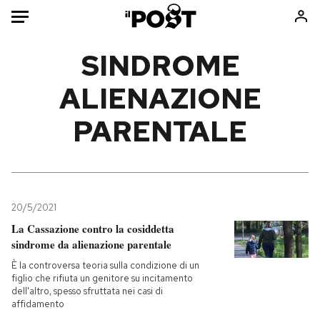
Auto
SINDROME
ALIENAZIONE
HOME
PARENTALE
Italia
Moda
Mondo
Libri
Politica
Consumismi
Tecnologia
Storie/Idee
Internet
Ok Boomer!
20/5/2021
Scienza
Media
La Cassazione contro la cosiddetta
sindrome da alienazione parentale
Cultura
Europa
Economia
Altrecose
È la controversa teoria sulla condizione di un
figlio che rifiuta un genitore su incitamento
Sport
Mondiali calcio 2026
dell'altro, spesso sfruttata nei casi di
affidamento