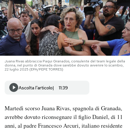
PODCAST
NEWSLETTER
I MIEI PREFERITI
Juana Rivas abbraccia Paqui Granados, consulente del team legale della
donna, nel punto di Granada dove sarebbe dovuto avvenire lo scambio,
SHOP
22 luglio 2025 (EPA/PEPE TORRES)
Ascolta l'articolo
11:39
CALENDARIO
AREA PERSONALE
Martedì scorso Juana Rivas, spagnola di Granada,
avrebbe dovuto riconsegnare il figlio Daniel, di 11
Area Personale
anni, al padre Francesco Arcuri, italiano residente
Newsletter