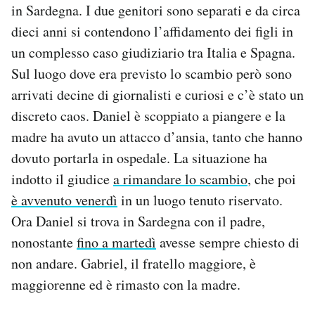
in Sardegna. I due genitori sono separati e da circa
Notifiche mobile
dieci anni si contendono l’affidamento dei figli in
Regala il Post
Hai bisogno di aiuto?
un complesso caso giudiziario tra Italia e Spagna.
Esci
Sul luogo dove era previsto lo scambio però sono
arrivati decine di giornalisti e curiosi e c’è stato un
discreto caos. Daniel è scoppiato a piangere e la
madre ha avuto un attacco d’ansia, tanto che hanno
dovuto portarla in ospedale. La situazione ha
indotto il giudice
a rimandare lo scambio
, che poi
è avvenuto venerdì
in un luogo tenuto riservato.
Ora Daniel si trova in Sardegna con il padre,
nonostante
fino a martedì
avesse sempre chiesto di
non andare. Gabriel, il fratello maggiore, è
maggiorenne ed è rimasto con la madre.