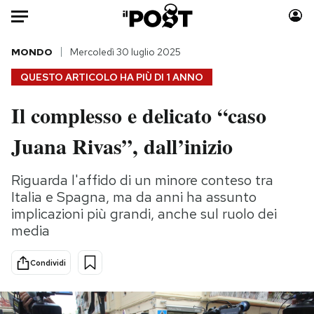
Auto
MONDO
Mercoledì 30 luglio 2025
QUESTO ARTICOLO HA PIÙ DI
1 ANNO
HOME
Il complesso e delicato “caso
Italia
Moda
Juana Rivas”, dall’inizio
Mondo
Libri
Politica
Consumismi
Riguarda l'affido di un minore conteso tra
Tecnologia
Storie/Idee
Italia e Spagna, ma da anni ha assunto
Internet
Ok Boomer!
implicazioni più grandi, anche sul ruolo dei
Scienza
Media
media
Cultura
Europa
Economia
Altrecose
Condividi
Sport
Mondiali calcio 2026