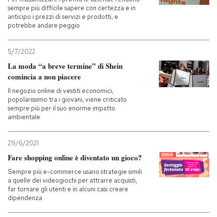
sempre più difficile sapere con certezza e in
anticipo i prezzi di servizi e prodotti, e
PODCAST
potrebbe andare peggio
NEWSLETTER
5/7/2022
La moda “a breve termine” di Shein
comincia a non piacere
I MIEI PREFERITI
Il negozio online di vestiti economici,
popolarissimo tra i giovani, viene criticato
sempre più per il suo enorme impatto
SHOP
ambientale
29/6/2021
CALENDARIO
Fare shopping online è diventato un gioco?
Sempre più e-commerce usano strategie simili
AREA PERSONALE
a quelle dei videogiochi per attrarre acquisti,
far tornare gli utenti e in alcuni casi creare
dipendenza
Entra