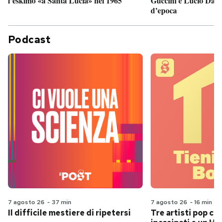
Guccini e Lucio Dalla
l’eskimo «a Santa Lucia» nel 1965
d’epoca
Podcast
7 agosto 26
-
37 min
7 agosto 26
-
16 min
Il difficile mestiere di ripetersi
Tre artisti pop ch