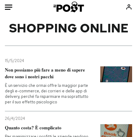
Auto
SHOPPING ONLINE
HOME
Italia
Moda
Mondo
Libri
15/5/2024
Politica
Consumismi
Non possiamo più fare a meno di sapere
dove sono i nostri pacchi
Tecnologia
Storie/Idee
È un servizio che ormai offre la maggior parte
Internet
Ok Boomer!
degli e-commerce, dei corrieri e delle app di
Scienza
Media
delivery, perché fa risparmiare ma soprattutto
per il suo effetto psicologico
Cultura
Europa
Economia
Altrecose
26/4/2024
Sport
Mondiali calcio 2026
Quanto costa? È complicato
Per massimizzare i profitti le aziende rendono