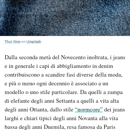
PODCAST
NEWSLETTER
Thor Alvis
on
Unsplash
I MIEI PREFERITI
Dalla seconda metà del Novecento inoltrata, i jeans
e in generale i capi di abbigliamento in denim
SHOP
contribuiscono a scandire fasi diverse della moda,
e più o meno ogni decennio è associato a un
CALENDARIO
modello o uno stile particolare. Da quelli a zampa
di elefante degli anni Settanta a quelli a vita alta
AREA PERSONALE
degli anni Ottanta, dallo stile
“normcore”
dei jeans
larghi e chiari tipici degli anni Novanta alla vita
Area Personale
bassa degli anni Duemila, resa famosa da Paris
Newsletter