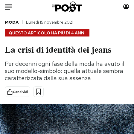
Auto
MODA
Lunedì 15 novembre 2021
QUESTO ARTICOLO HA PIÙ DI
4 ANNI
HOME
La crisi di identità dei jeans
Italia
Moda
Mondo
Libri
Per decenni ogni fase della moda ha avuto il
Politica
Consumismi
suo modello-simbolo: quella attuale sembra
Tecnologia
Storie/Idee
caratterizzata dalla sua assenza
Internet
Ok Boomer!
Condividi
Scienza
Media
Cultura
Europa
Economia
Altrecose
Sport
Mondiali calcio 2026