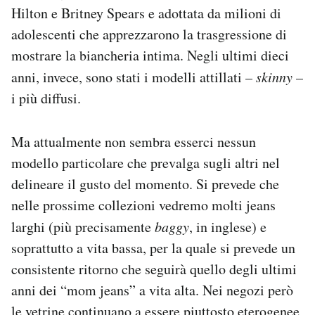
Hilton e Britney Spears e adottata da milioni di
Notifiche mobile
Regala il Post
adolescenti che apprezzarono la trasgressione di
Hai bisogno di aiuto?
mostrare la biancheria intima. Negli ultimi dieci
Esci
anni, invece, sono stati i modelli attillati –
skinny
–
i più diffusi.
Ma attualmente non sembra esserci nessun
modello particolare che prevalga sugli altri nel
delineare il gusto del momento. Si prevede che
nelle prossime collezioni vedremo molti jeans
larghi (più precisamente
baggy
, in inglese) e
soprattutto a vita bassa, per la quale si prevede un
consistente ritorno che seguirà quello degli ultimi
anni dei “mom jeans” a vita alta. Nei negozi però
le vetrine continuano a essere piuttosto eterogenee