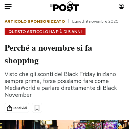
Auto
ARTICOLO SPONSORIZZATO
Lunedì 9 novembre 2020
QUESTO ARTICOLO HA PIÙ DI
5 ANNI
HOME
Perché a novembre si fa
Italia
Moda
shopping
Mondo
Libri
Politica
Consumismi
Visto che gli sconti del Black Friday iniziano
Tecnologia
Storie/Idee
sempre prima, forse possiamo fare come
Internet
Ok Boomer!
MediaWorld e parlare direttamente di Black
Scienza
Media
November
Cultura
Europa
Economia
Altrecose
Condividi
Sport
Mondiali calcio 2026