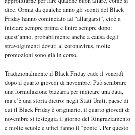
approfittarne per fare qualche buon affare, come si
Notifiche mobile
dice. Ormai da qualche anno gli sconti del Black
Regala il Post
Friday hanno cominciato ad “allargarsi”, cioè a
Hai bisogno di aiuto?
iniziare sempre prima e finire sempre dopo:
Esci
quest’anno, probabilmente anche a causa degli
stravolgimenti dovuti al coronavirus, molte
promozioni sono già in corso.
Tradizionalmente il Black Friday cade il venerdì
dopo il quarto giovedì di novembre. Può sembrare
una formulazione bizzarra per indicare una data,
ma c’è una storia dietro: negli Stati Uniti, paese di
cui il Black Friday è originario, il quarto giovedì di
novembre si festeggia il giorno del Ringraziamento
e molte scuole e uffici fanno il “ponte”. Per questo