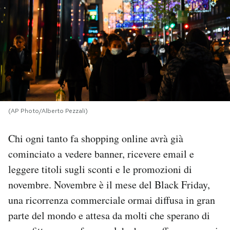
PODCAST
NEWSLETTER
I MIEI PREFERITI
(AP Photo/Alberto Pezzali)
SHOP
Chi ogni tanto fa shopping online avrà già
cominciato a vedere banner, ricevere email e
CALENDARIO
leggere titoli sugli sconti e le promozioni di
novembre. Novembre è il mese del Black Friday,
AREA PERSONALE
una ricorrenza commerciale ormai diffusa in gran
Area Personale
parte del mondo e attesa da molti che sperano di
Newsletter