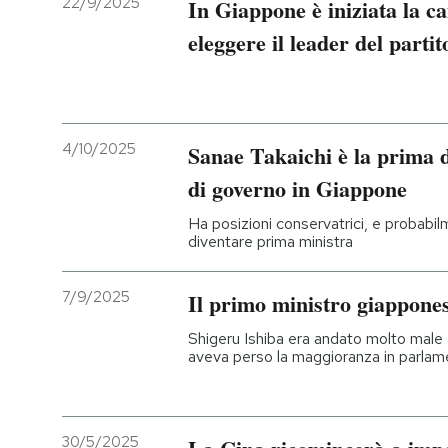
22/9/2025
In Giappone è iniziata la 
eleggere il leader del parti
PODCAST
NEWSLETTER
4/10/2025
Sanae Takaichi è la prima d
I MIEI PREFERITI
di governo in Giappone
Ha posizioni conservatrici, e probabil
SHOP
diventare prima ministra
7/9/2025
Il primo ministro giappones
CALENDARIO
Shigeru Ishiba era andato molto male all
aveva perso la maggioranza in parla
AREA PERSONALE
Entra
30/5/2025