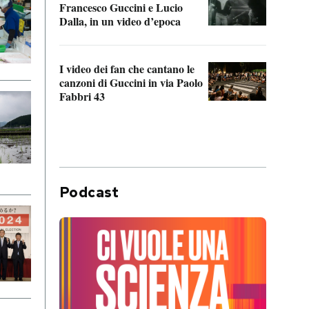
Francesco Guccini e Lucio
“Loco
Dalla, in un video d’epoca
Franc
I video dei fan che cantano le
Il de
canzoni di Guccini in via Paolo
Edoar
Fabbri 43
cappi
Podcast