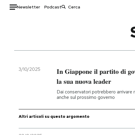
Newsletter
Podcast
Auto
HOME
Italia
Moda
Mondo
Libri
Politica
Consumismi
3/10/2025
In Giappone il partito di go
Tecnologia
Storie/Idee
la sua nuova leader
Internet
Ok Boomer!
Dai conservatori potrebbero arrivare
Scienza
Media
anche sul prossimo governo
Cultura
Europa
Economia
Altrecose
Altri articoli su questo argomento
Sport
Mondiali calcio 2026