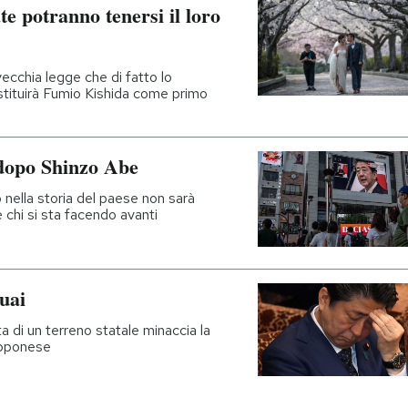
e potranno tenersi il loro
ecchia legge che di fatto lo
stituirà Fumio Kishida come primo
dopo Shinzo Abe
o nella storia del paese non sarà
è chi si sta facendo avanti
uai
a di un terreno statale minaccia la
iapponese