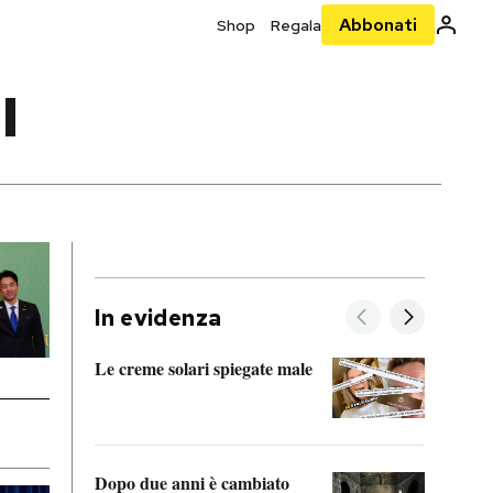
Abbonati
Shop
Regala
I
In evidenza
Le creme solari spiegate male
FitAc
guerr
Dopo due anni è cambiato
A cos