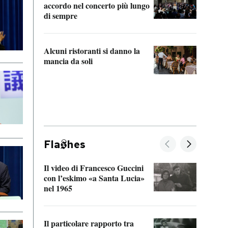
accordo nel concerto più lungo
di sempre
Il ci
parla
Alcuni ristoranti si danno la
nessu
mancia da soli
Fla
hes
Il video di Francesco Guccini
Sulla
con l’eskimo «a Santa Lucia»
vorti
nel 1965
veder
Il particolare rapporto tra
La ve