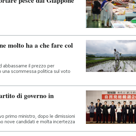
ortare pesce dal Giappone
ne molto ha a che fare col
d abbassarne il prezzo per
do una scommessa politica sul voto
partito di governo in
ovo primo ministro, dopo le dimissioni
ono nove candidati e molta incertezza