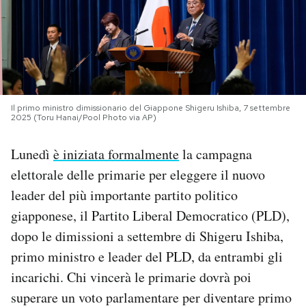
PODCAST
NEWSLETTER
Il primo ministro dimissionario del Giappone Shigeru Ishiba, 7 settembre
I MIEI PREFERITI
2025 (Toru Hanai/Pool Photo via AP)
Lunedì
è iniziata formalmente
la campagna
SHOP
elettorale delle primarie per eleggere il nuovo
leader del più importante partito politico
CALENDARIO
giapponese, il Partito Liberal Democratico (PLD),
dopo le dimissioni a settembre di Shigeru Ishiba,
AREA PERSONALE
primo ministro e leader del PLD, da entrambi gli
incarichi. Chi vincerà le primarie dovrà poi
Area Personale
superare un voto parlamentare per diventare primo
Newsletter