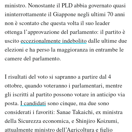
ministro. Nonostante il PLD abbia governato quasi
Notifiche mobile
Regala il Post
ininterrottamente il Giappone negli ultimi 70 anni
Hai bisogno di aiuto?
non è scontato che questa volta il suo leader
Esci
ottenga l’approvazione del parlamento: il partito è
uscito
eccezionalmente indebolito
dalle ultime due
elezioni e ha perso la maggioranza in entrambe le
camere del parlamento.
I risultati del voto si sapranno a partire dal 4
ottobre, quando voteranno i parlamentari, mentre
gli iscritti al partito possono votare in anticipo via
posta.
I candidati
sono cinque, ma due sono
considerati i favoriti: Sanae Takaichi, ex ministra
della Sicurezza economica, e Shinjiro Koizumi,
attualmente ministro dell’Agricoltura e figlio