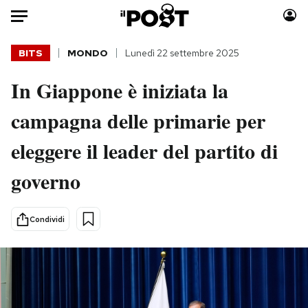
Auto
BITS
MONDO
Lunedì 22 settembre 2025
In Giappone è iniziata la
HOME
campagna delle primarie per
Italia
Moda
Mondo
Libri
eleggere il leader del partito di
Politica
Consumismi
governo
Tecnologia
Storie/Idee
Internet
Ok Boomer!
Scienza
Media
Condividi
Cultura
Europa
Economia
Altrecose
Sport
Mondiali calcio 2026