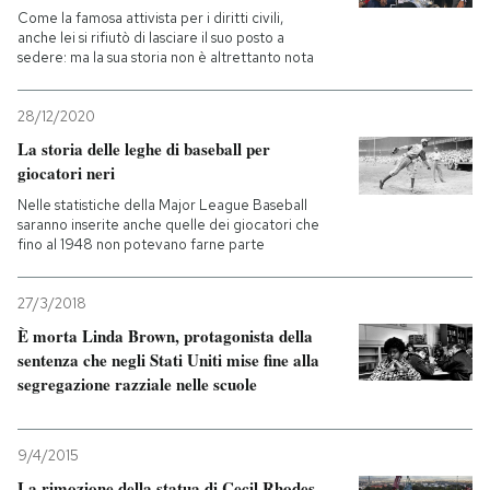
Come la famosa attivista per i diritti civili,
anche lei si rifiutò di lasciare il suo posto a
PODCAST
sedere: ma la sua storia non è altrettanto nota
NEWSLETTER
28/12/2020
La storia delle leghe di baseball per
giocatori neri
I MIEI PREFERITI
Nelle statistiche della Major League Baseball
saranno inserite anche quelle dei giocatori che
fino al 1948 non potevano farne parte
SHOP
27/3/2018
CALENDARIO
È morta Linda Brown, protagonista della
sentenza che negli Stati Uniti mise fine alla
segregazione razziale nelle scuole
AREA PERSONALE
Entra
9/4/2015
La rimozione della statua di Cecil Rhodes