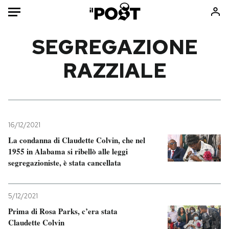
Auto
SEGREGAZIONE
RAZZIALE
HOME
Italia
Moda
Mondo
Libri
Politica
Consumismi
16/12/2021
Tecnologia
Storie/Idee
La condanna di Claudette Colvin, che nel
Internet
Ok Boomer!
1955 in Alabama si ribellò alle leggi
Scienza
Media
segregazioniste, è stata cancellata
Cultura
Europa
Economia
Altrecose
5/12/2021
Sport
Mondiali calcio 2026
Prima di Rosa Parks, c’era stata
Claudette Colvin