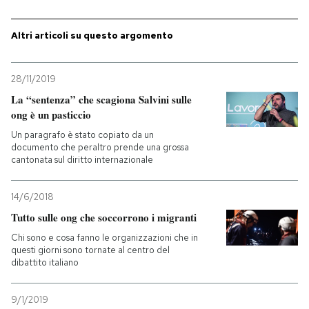
PODCAST
Altri articoli su questo argomento
NEWSLETTER
28/11/2019
La “sentenza” che scagiona Salvini sulle
ong è un pasticcio
I MIEI PREFERITI
Un paragrafo è stato copiato da un
documento che peraltro prende una grossa
cantonata sul diritto internazionale
SHOP
14/6/2018
CALENDARIO
Tutto sulle ong che soccorrono i migranti
Chi sono e cosa fanno le organizzazioni che in
questi giorni sono tornate al centro del
AREA PERSONALE
dibattito italiano
Entra
9/1/2019