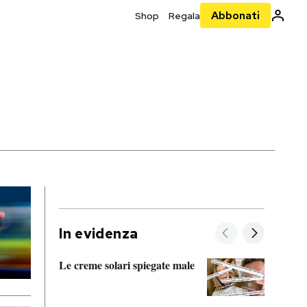
Abbonati
Shop
Regala
In evidenza
Le creme solari spiegate male
FitAc
guerr