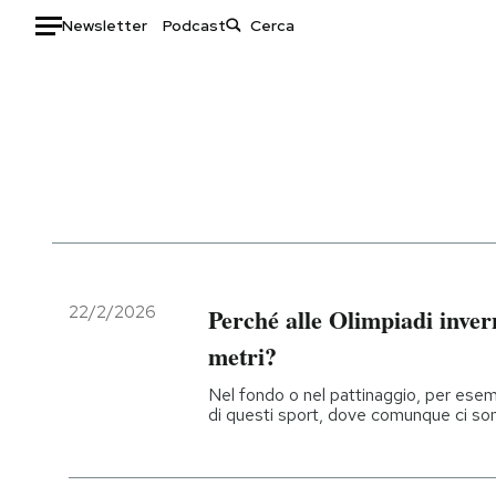
Newsletter
Podcast
Auto
HOME
Italia
Moda
Mondo
Libri
Politica
Consumismi
Tecnologia
Storie/Idee
22/2/2026
Perché alle Olimpiadi invern
Internet
Ok Boomer!
Scienza
Media
metri?
Cultura
Europa
Nel fondo o nel pattinaggio, per esem
Economia
Altrecose
di questi sport, dove comunque ci so
Sport
Mondiali calcio 2026