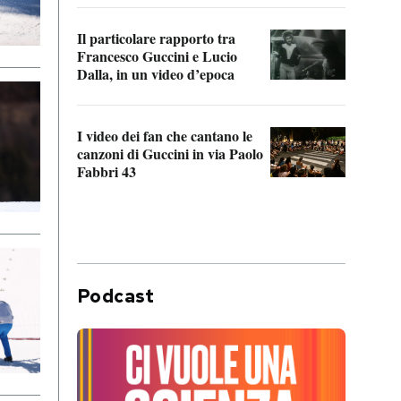
Il particolare rapporto tra
La ve
Francesco Guccini e Lucio
“Loco
Dalla, in un video d’epoca
Franc
I video dei fan che cantano le
Il de
canzoni di Guccini in via Paolo
Edoar
Fabbri 43
cappi
Podcast