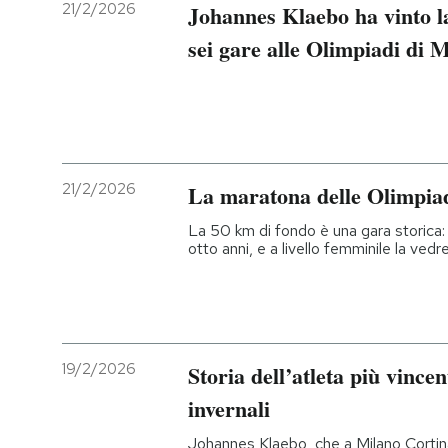
21/2/2026
Johannes Klaebo ha vinto la
PODCAST
sei gare alle Olimpiadi di 
NEWSLETTER
I MIEI PREFERITI
21/2/2026
La maratona delle Olimpiad
La 50 km di fondo è una gara storica:
SHOP
otto anni, e a livello femminile la ved
CALENDARIO
AREA PERSONALE
19/2/2026
Storia dell’atleta più vince
invernali
Entra
Johannes Klaebo, che a Milano Cortina h