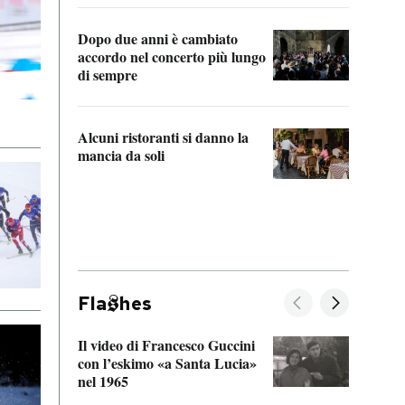
Dopo due anni è cambiato
A cos
accordo nel concerto più lungo
di sempre
Il ci
parla
Alcuni ristoranti si danno la
nessu
mancia da soli
Fla
hes
Il video di Francesco Guccini
Sulla
con l’eskimo «a Santa Lucia»
vorti
nel 1965
veder