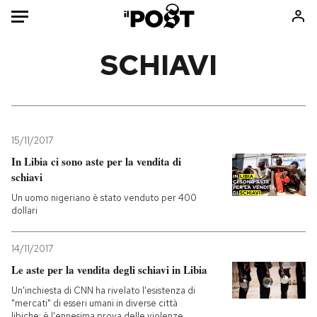
Auto
SCHIAVI
HOME
Italia
Moda
Mondo
Libri
15/11/2017
Politica
Consumismi
In Libia ci sono aste per la vendita di
schiavi
Tecnologia
Storie/Idee
Un uomo nigeriano è stato venduto per 400
Internet
Ok Boomer!
dollari
Scienza
Media
Cultura
Europa
14/11/2017
Economia
Altrecose
Le aste per la vendita degli schiavi in Libia
Sport
Mondiali calcio 2026
Un'inchiesta di CNN ha rivelato l'esistenza di
"mercati" di esseri umani in diverse città
libiche: è l'ennesima prova delle violenze