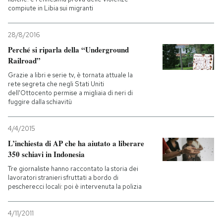
compiute in Libia sui migranti
PODCAST
28/8/2016
Perché si riparla della “Underground
NEWSLETTER
Railroad”
Grazie a libri e serie tv, è tornata attuale la
rete segreta che negli Stati Uniti
I MIEI PREFERITI
dell'Ottocento permise a migliaia di neri di
fuggire dalla schiavitù
SHOP
4/4/2015
L’inchiesta di AP che ha aiutato a liberare
CALENDARIO
350 schiavi in Indonesia
Tre giornaliste hanno raccontato la storia dei
lavoratori stranieri sfruttati a bordo di
AREA PERSONALE
pescherecci locali: poi è intervenuta la polizia
Entra
4/11/2011