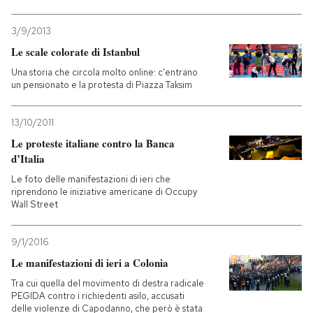
PODCAST
3/9/2013
Le scale colorate di Istanbul
Una storia che circola molto online: c'entrano
NEWSLETTER
un pensionato e la protesta di Piazza Taksim
I MIEI PREFERITI
13/10/2011
Le proteste italiane contro la Banca
d’Italia
SHOP
Le foto delle manifestazioni di ieri che
riprendono le iniziative americane di Occupy
Wall Street
CALENDARIO
9/1/2016
AREA PERSONALE
Le manifestazioni di ieri a Colonia
Tra cui quella del movimento di destra radicale
Entra
PEGIDA contro i richiedenti asilo, accusati
delle violenze di Capodanno, che però è stata