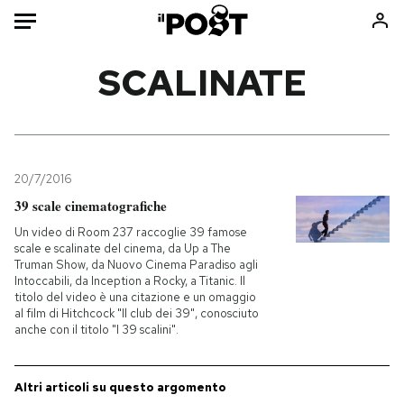
Auto
SCALINATE
HOME
Italia
Moda
Mondo
Libri
20/7/2016
Politica
Consumismi
39 scale cinematografiche
Tecnologia
Storie/Idee
Un video di Room 237 raccoglie 39 famose
scale e scalinate del cinema, da Up a The
Internet
Ok Boomer!
Truman Show, da Nuovo Cinema Paradiso agli
Scienza
Media
Intoccabili, da Inception a Rocky, a Titanic. Il
titolo del video è una citazione e un omaggio
Cultura
Europa
al film di Hitchcock "Il club dei 39", conosciuto
anche con il titolo "I 39 scalini".
Economia
Altrecose
Sport
Mondiali calcio 2026
Altri articoli su questo argomento