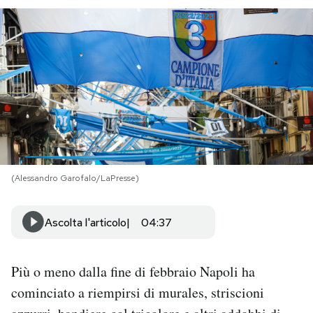
PODCAST
NEWSLETTER
I MIEI PREFERITI
SHOP
(Alessandro Garofalo/LaPresse)
CALENDARIO
Ascolta l'articolo
04:37
AREA PERSONALE
Più o meno dalla fine di febbraio Napoli ha
Area Personale
cominciato a riempirsi di murales, striscioni
Newsletter