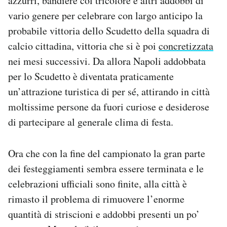
azzurri, bandiere col tricolore e altri addobbi di
Notifiche mobile
vario genere per celebrare con largo anticipo la
Regala il Post
probabile vittoria dello Scudetto della squadra di
Hai bisogno di aiuto?
calcio cittadina, vittoria che si è poi
concretizzata
Esci
nei mesi successivi. Da allora Napoli addobbata
per lo Scudetto è diventata praticamente
un’attrazione turistica di per sé, attirando in città
moltissime persone da fuori curiose e desiderose
di partecipare al generale clima di festa.
Ora che con la fine del campionato la gran parte
dei festeggiamenti sembra essere terminata e le
celebrazioni ufficiali sono finite, alla città è
rimasto il problema di rimuovere l’enorme
quantità di striscioni e addobbi presenti un po’