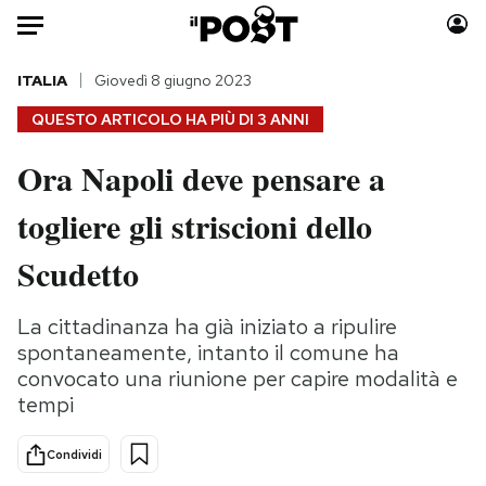
Auto
ITALIA
Giovedì 8 giugno 2023
QUESTO ARTICOLO HA PIÙ DI
3 ANNI
HOME
Ora Napoli deve pensare a
Italia
Moda
togliere gli striscioni dello
Mondo
Libri
Politica
Consumismi
Scudetto
Tecnologia
Storie/Idee
Internet
Ok Boomer!
La cittadinanza ha già iniziato a ripulire
Scienza
Media
spontaneamente, intanto il comune ha
Cultura
Europa
convocato una riunione per capire modalità e
tempi
Economia
Altrecose
Sport
Mondiali calcio 2026
Condividi