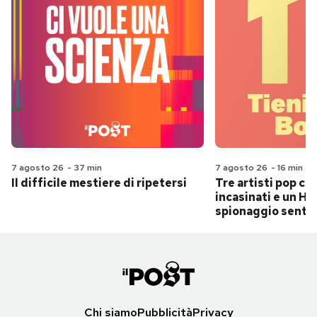
7 agosto 26
-
37 min
7 agosto 26
-
16 min
Il difficile mestiere di ripetersi
Tre artisti pop ch
incasinati e un Hit
spionaggio senti
Chi siamo
Pubblicità
Privacy