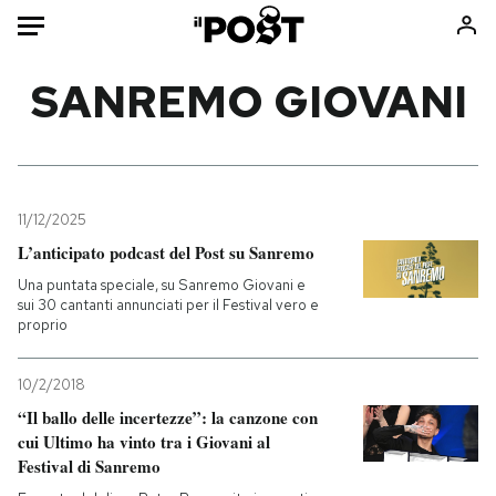
Auto
SANREMO GIOVANI
HOME
Italia
Moda
Mondo
Libri
11/12/2025
Politica
Consumismi
L’anticipato podcast del Post su Sanremo
Tecnologia
Storie/Idee
Una puntata speciale, su Sanremo Giovani e
sui 30 cantanti annunciati per il Festival vero e
Internet
Ok Boomer!
proprio
Scienza
Media
Cultura
Europa
10/2/2018
Economia
Altrecose
“Il ballo delle incertezze”: la canzone con
cui Ultimo ha vinto tra i Giovani al
Sport
Mondiali calcio 2026
Festival di Sanremo