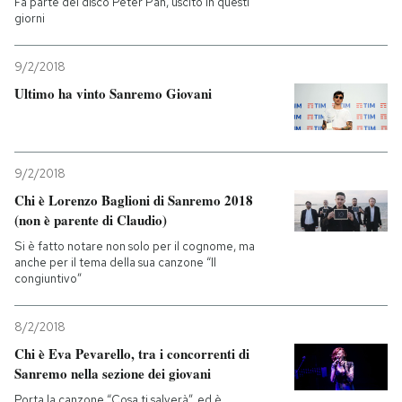
Fa parte del disco Peter Pan, uscito in questi
giorni
PODCAST
9/2/2018
Ultimo ha vinto Sanremo Giovani
NEWSLETTER
I MIEI PREFERITI
9/2/2018
Chi è Lorenzo Baglioni di Sanremo 2018
SHOP
(non è parente di Claudio)
Si è fatto notare non solo per il cognome, ma
anche per il tema della sua canzone “Il
CALENDARIO
congiuntivo”
8/2/2018
AREA PERSONALE
Chi è Eva Pevarello, tra i concorrenti di
Entra
Sanremo nella sezione dei giovani
Porta la canzone “Cosa ti salverà”, ed è