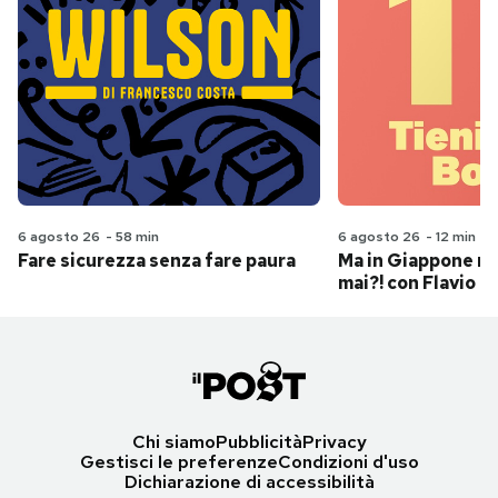
6 agosto 26
-
58 min
6 agosto 26
-
12 min
Fare sicurezza senza fare paura
Ma in Giappone n
mai?! con Flavio Pa
Chi siamo
Pubblicità
Privacy
Gestisci le preferenze
Condizioni d'uso
Dichiarazione di accessibilità