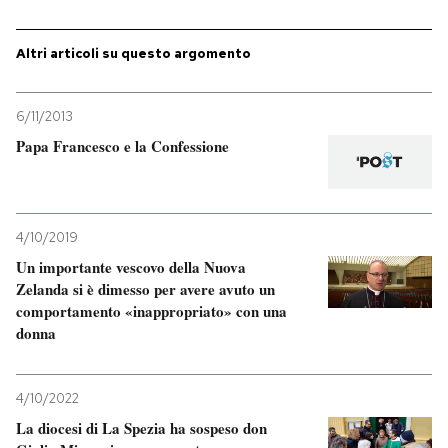
PODCAST
Altri articoli su questo argomento
NEWSLETTER
6/11/2013
Papa Francesco e la Confessione
I MIEI PREFERITI
SHOP
4/10/2019
Un importante vescovo della Nuova
Zelanda si è dimesso per avere avuto un
CALENDARIO
comportamento «inappropriato» con una
donna
AREA PERSONALE
4/10/2022
Entra
La diocesi di La Spezia ha sospeso don