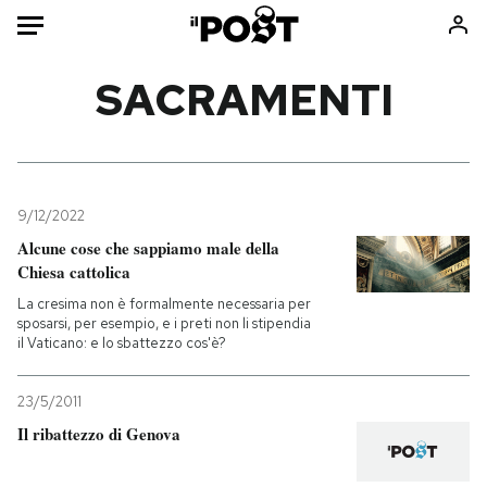
Auto
SACRAMENTI
HOME
Italia
Moda
Mondo
Libri
9/12/2022
Politica
Consumismi
Alcune cose che sappiamo male della
Chiesa cattolica
Tecnologia
Storie/Idee
La cresima non è formalmente necessaria per
Internet
Ok Boomer!
sposarsi, per esempio, e i preti non li stipendia
Scienza
Media
il Vaticano: e lo sbattezzo cos'è?
Cultura
Europa
Economia
Altrecose
23/5/2011
Il ribattezzo di Genova
Sport
Mondiali calcio 2026