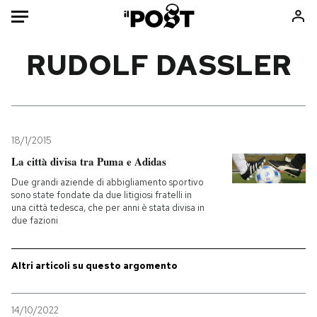
Auto
RUDOLF DASSLER
HOME
Italia
Moda
Mondo
Libri
18/1/2015
Politica
Consumismi
La città divisa tra Puma e Adidas
Tecnologia
Storie/Idee
Due grandi aziende di abbigliamento sportivo
sono state fondate da due litigiosi fratelli in
Internet
Ok Boomer!
una città tedesca, che per anni è stata divisa in
Scienza
Media
due fazioni
Cultura
Europa
Economia
Altrecose
Altri articoli su questo argomento
Sport
Mondiali calcio 2026
14/10/2022