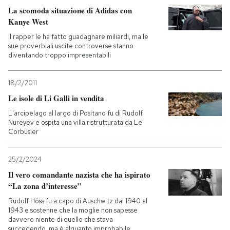
La scomoda situazione di Adidas con
Kanye West
PODCAST
Il rapper le ha fatto guadagnare miliardi, ma le
sue proverbiali uscite controverse stanno
NEWSLETTER
diventando troppo impresentabili
18/2/2011
I MIEI PREFERITI
Le isole di Li Galli in vendita
L'arcipelago al largo di Positano fu di Rudolf
SHOP
Nureyev e ospita una villa ristrutturata da Le
Corbusier
CALENDARIO
25/2/2024
Il vero comandante nazista che ha ispirato
“La zona d’interesse”
AREA PERSONALE
Rudolf Höss fu a capo di Auschwitz dal 1940 al
1943 e sostenne che la moglie non sapesse
Entra
davvero niente di quello che stava
succedendo, ma è alquanto improbabile