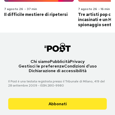
7 agosto 26
-
37 min
7 agosto 26
-
16 min
Il difficile mestiere di ripetersi
Tre artisti pop ch
incasinati e un Hit
spionaggio senti
Chi siamo
Pubblicità
Privacy
Gestisci le preferenze
Condizioni d'uso
Dichiarazione di accessibilità
Il Post è una testata registrata presso il Tribunale di Milano, 419 del
28 settembre 2009 - ISSN 2610-9980
Abbonati