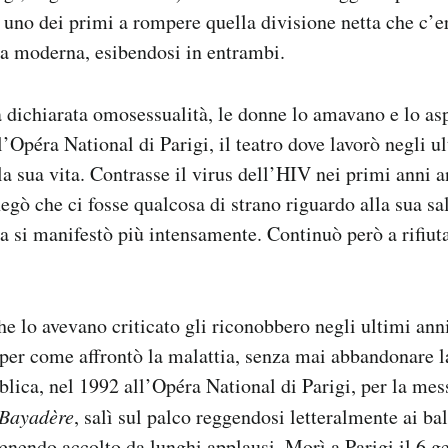
uno dei primi a rompere quella divisione netta che c’era
za moderna, esibendosi in entrambi.
 dichiarata omosessualità, le donne lo amavano e lo asp
l’Opéra National di Parigi, il teatro dove lavorò negli u
la sua vita. Contrasse il virus dell’HIV nei primi anni a
egò che ci fosse qualcosa di strano riguardo alla sua sal
a si manifestò più intensamente. Continuò però a rifiuta
he lo avevano criticato gli riconobbero negli ultimi anni
per come affrontò la malattia, senza mai abbandonare l
blica, nel 1992 all’Opéra National di Parigi, per la mes
Bayadère
, salì sul palco reggendosi letteralmente ai ba
venendo accolto da lunghi applausi. Morì a Parigi il 6 