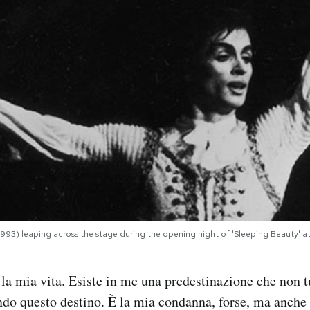
1993) leaping across the stage during the opening night of 'Sleeping Beauty' 
 la mia vita. Esiste in me una predestinazione che non 
ondo questo destino. È la mia condanna, forse, ma anche l