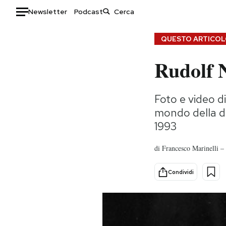
Newsletter
Podcast
Auto
QUESTO ARTICOLO
Rudolf 
HOME
Italia
Moda
Foto e video d
Mondo
Libri
mondo della da
Politica
Consumismi
1993
Tecnologia
Storie/Idee
Internet
Ok Boomer!
di
Francesco Marinelli –
Scienza
Media
Cultura
Europa
Condividi
Economia
Altrecose
Sport
Mondiali calcio 2026