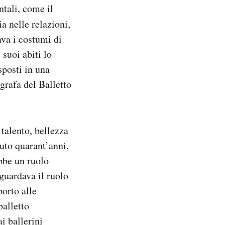
ntali, come il
a nelle relazioni,
ava i costumi di
 suoi abiti lo
sposti in una
ografa del Balletto
talento, bellezza
uto quarant’anni,
Ebbe un ruolo
guardava il ruolo
porto alle
balletto
i ballerini