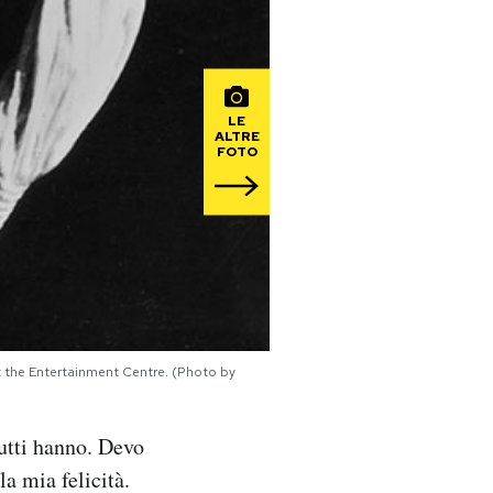
LE
ALTRE
FOTO
at the Entertainment Centre. (Photo by
tutti hanno. Devo
a mia felicità.