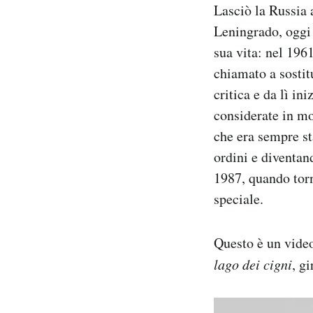
Lasciò la Russia 
Leningrado, oggi 
sua vita: nel 196
chiamato a sostit
critica e da lì in
considerate in mo
che era sempre st
ordini e diventan
1987, quando tor
speciale.
Questo è un video
lago dei cigni
, g