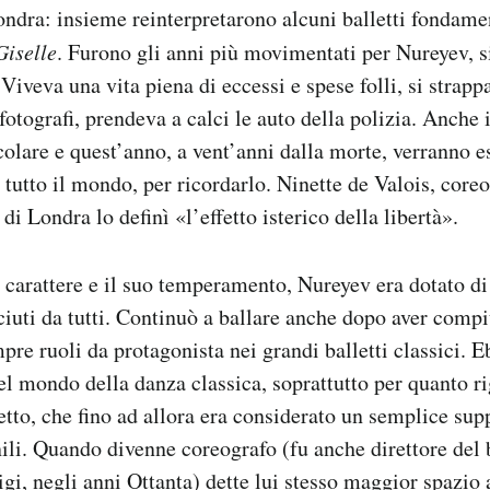
ondra: insieme reinterpretarono alcuni balletti fondame
Giselle
. Furono gli anni più movimentati per Nureyev, si
 Viveva una vita piena di eccessi e spese folli, si strapp
fotografi, prendeva a calci le auto della polizia. Anche i
olare e quest’anno, a vent’anni dalla morte, verranno e
 tutto il mondo, per ricordarlo. Ninette de Valois, core
i Londra lo definì «l’effetto isterico della libertà».
 carattere e il suo temperamento, Nureyev era dotato di 
ciuti da tutti. Continuò a ballare anche dopo aver compi
pre ruoli da protagonista nei grandi balletti classici. 
el mondo della danza classica, soprattutto per quanto ri
etto, che fino ad allora era considerato un semplice sup
ili. Quando divenne coreografo (fu anche direttore del 
gi, negli anni Ottanta) dette lui stesso maggior spazio a