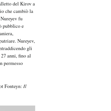
lletto del Kirov a
dio che cambiò la
e Nureyev fu
ò pubblico e
raniera,
patriare. Nureyev,
ontraddicendo gli
27 anni, fino al
un permesso
got Fonteyn:
Il