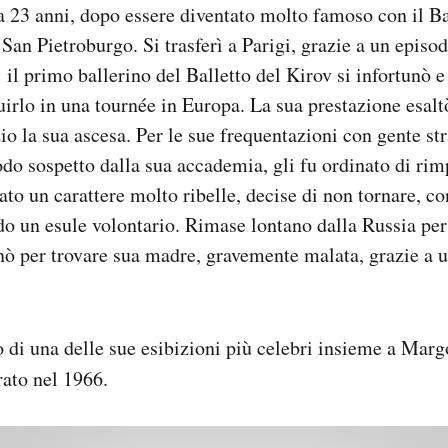
a 23 anni, dopo essere diventato molto famoso con il Ba
San Pietroburgo. Si trasferì a Parigi, grazie a un episo
1 il primo ballerino del Balletto del Kirov si infortunò 
uirlo in una tournée in Europa. La sua prestazione esalt
izio la sua ascesa. Per le sue frequentazioni con gente st
do sospetto dalla sua accademia, gli fu ordinato di rim
ato un carattere molto ribelle, decise di non tornare, c
do un esule volontario. Rimase lontano dalla Russia per 
nò per trovare sua madre, gravemente malata, grazie a 
 di una delle sue esibizioni più celebri insieme a Mar
irato nel 1966.