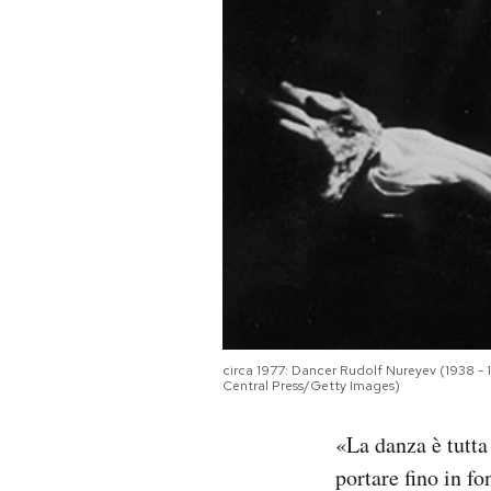
PODCAST
NEWSLETTER
I MIEI PREFERITI
SHOP
CALENDARIO
circa 1977: Dancer Rudolf Nureyev (1938 - 
Central Press/Getty Images)
AREA PERSONALE
«La danza è tutta
Area Personale
portare fino in f
Newsletter