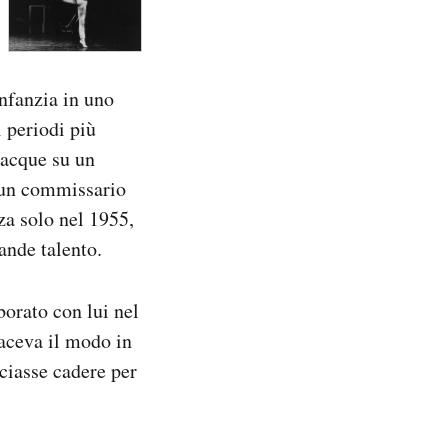
infanzia in uno
i periodi più
 Nacque su un
, un commissario
za solo nel 1955,
ande talento.
borato con lui nel
piaceva il modo in
sciasse cadere per