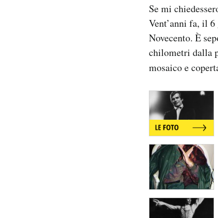
Se mi chiedessero
Notifiche mobile
Regala il Post
Vent’anni fa, il 
Hai bisogno di aiuto?
Novecento. È sepo
Esci
chilometri dalla 
mosaico e copert