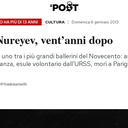
 HA PIÙ DI
13 ANNI
CULTURA
Domenica 6 gennaio 2013
Nureyev, vent’anni dopo
i uno tra i più grandi ballerini del Novecento: 
nza, esule volontario dall'URSS, morì a Parigi
 @frankmarinelli