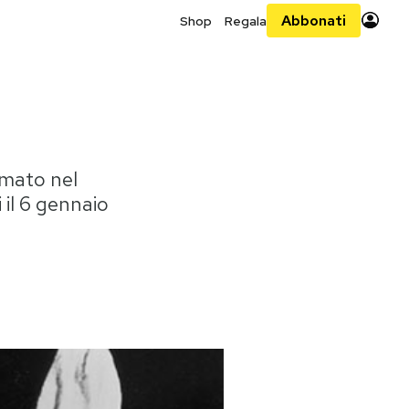
Abbonati
Shop
Regala
amato nel
 il 6 gennaio